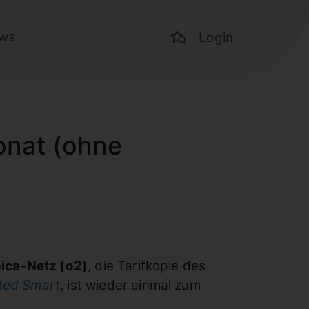
ws
Login
onat (ohne
nica-Netz (o2)
, die Tarifkopie des
ited Smart
, ist wieder einmal zum