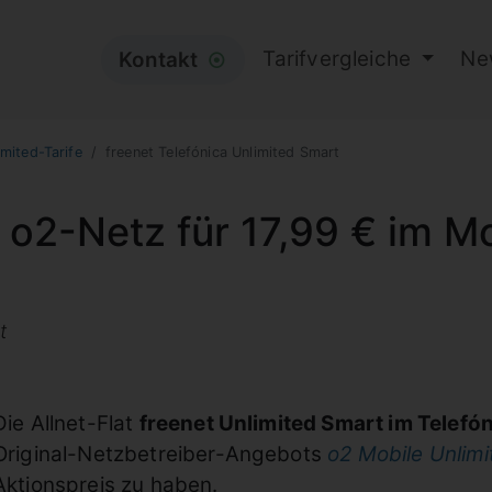
Tarifvergleiche
Ne
Kontakt
⦿
imited-Tarife
freenet Telefónica Unlimited Smart
 o2-Netz für 17,99 € im M
t
Die Allnet-Flat
freenet Unlimited Smart im Telefó
Original-Netzbetreiber-Angebots
o2 Mobile Unlim
Aktionspreis zu haben.