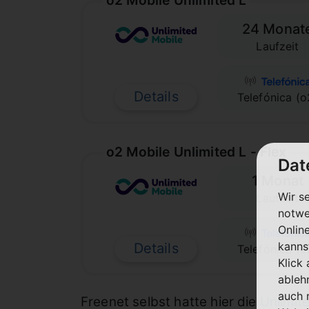
24 Monat
Laufzeit
Details
Telefónica (o
o2 Mobile Unlimited L - Flex
Dat
1 Monat
Wir s
Laufzeit
notwe
Onlin
kanns
Details
Telefónica (o
Klick
ableh
auch 
Freenet selbst hatte hier die
Unlimite