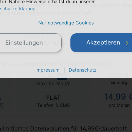
te). Nähere Hinweise erhältst du in unserer
ute-Variante besonders stark im Preis gesenkt. De
schutzerklärung
.
ei diesem Preis für den Smart-Tarif!
Nur notwendige Cookies
Aktuelle freenet Unlimited-Flats
Akzeptieren
Einstellungen
(ohne Unlimited on Demand)
tiertes Datenvolumen für 14,99€/dauerhaft
Impressum
|
Datenschutz
0,00 €
e
FLAT
5G
einmalig
max. 50 Mbit/s
14,99 
FLAT
2)
Telefon & SMS
pro Monat
limitiertes Datenvolumen für 14,99€/dauerhaft