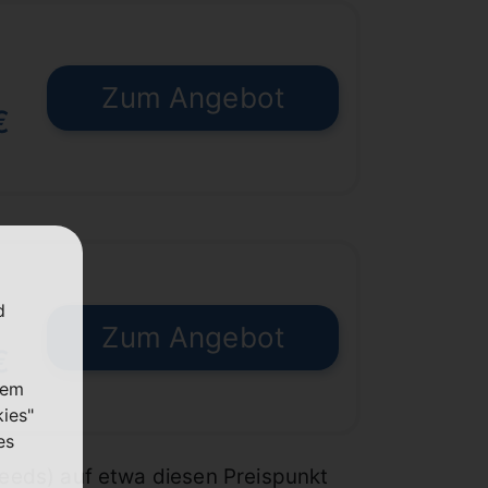
Zum Angebot
€
d
Zum Angebot
€
nem
kies"
es
Speeds) auf etwa diesen Preispunkt