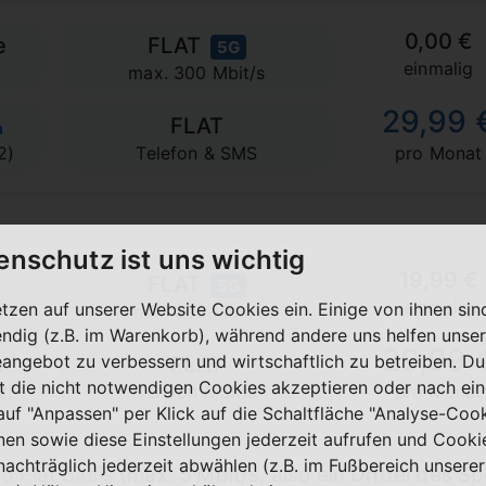
0,00 €
e
FLAT
5G
einmalig
max. 300 Mbit/s
29,99 
FLAT
2)
Telefon & SMS
pro Monat
enschutz ist uns wichtig
19,99 €
FLAT
5G
einmalig
etzen auf unserer Website Cookies ein. Einige von ihnen sin
max. 300 Mbit/s
ndig (z.B. im Warenkorb), während andere uns helfen unser
29,99 
eangebot zu verbessern und wirtschaftlich zu betreiben. Du
FLAT
t die nicht notwendigen Cookies akzeptieren oder nach ei
2)
Telefon & SMS
pro Monat
 auf "Anpassen" per Klick auf die Schaltfläche "Analyse-Coo
nen sowie diese Einstellungen jederzeit aufrufen und Cooki
nachträglich jederzeit abwählen (z.B. im Fußbereich unserer
d Flat Basis
(max. 5 Mbit/s, also ein Drittel des 