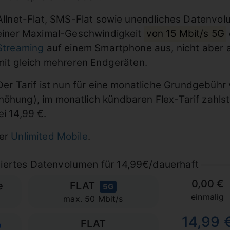
Allnet-Flat, SMS-Flat sowie unendliches Datenvol
einer Maximal-Geschwindigkeit
von 15 Mbit/s 5G
Streaming
auf einem Smartphone aus, nicht aber al
mit gleich mehreren Endgeräten.
Der Tarif ist nun für eine monatliche Grundgebühr 
höhung), im monatlich kündbaren Flex-Tarif zahlst
ei 14,99 €.
ber
Unlimited Mobile
.
tiertes Datenvolumen für 14,99€/dauerhaft
0,00 €
e
FLAT
5G
einmalig
max. 50 Mbit/s
14,99 
FLAT