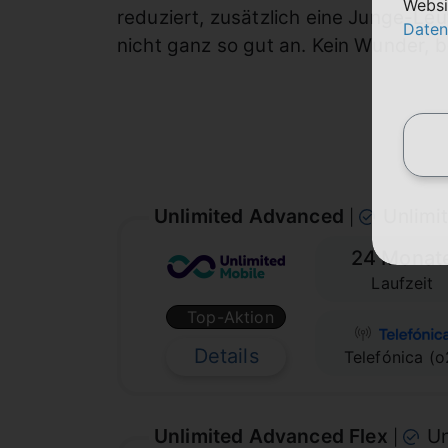
Websi
reduziert, zusätzlich eine Junge-Le
Daten
nicht ganz so gut an. Kein Wunder, b
Unlimited Advanced
Unlimi
|
24 Monat
Laufzeit
Top-Aktion
Details
Telefónica (o
Unlimited Advanced Flex
Un
|