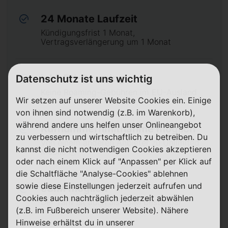
24 Monate Laufzeit
Kündigungsfrist 1 Monat,
Vertragsverlängerung um 1 Monat
inkl. EU-Roaming
Datenschutz ist uns wichtig
Keine Roaming-Gebühren im EU-Ausland
Wir setzen auf unserer Website Cookies ein. Einige
von ihnen sind notwendig (z.B. im Warenkorb),
während andere uns helfen unser Onlineangebot
Rufnummernmitnahme möglich
zu verbessern und wirtschaftlich zu betreiben. Du
Von einem anderen Anbieter zu Unlimited
kannst die nicht notwendigen Cookies akzeptieren
Mobile ⓘ
oder nach einem Klick auf "Anpassen" per Klick auf
die Schaltfläche "Analyse-Cookies" ablehnen
sowie diese Einstellungen jederzeit aufrufen und
eSIM möglich
Cookies auch nachträglich jederzeit abwählen
Der Tarif ist auch als eSIM bestellbar
(z.B. im Fußbereich unserer Website). Nähere
Hinweise erhältst du in unserer