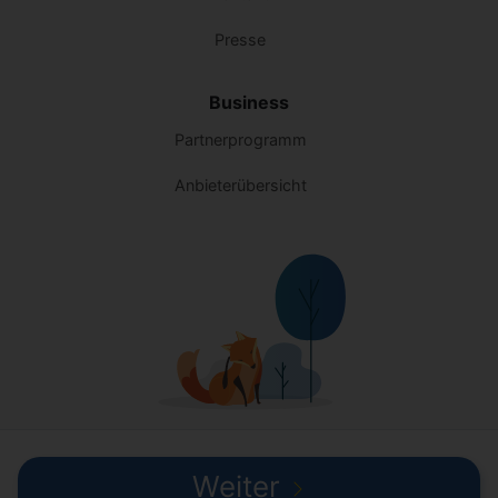
Presse
Business
Partnerprogramm
Anbieterübersicht
© 2026 TARIFFUXX GmbH
Weiter