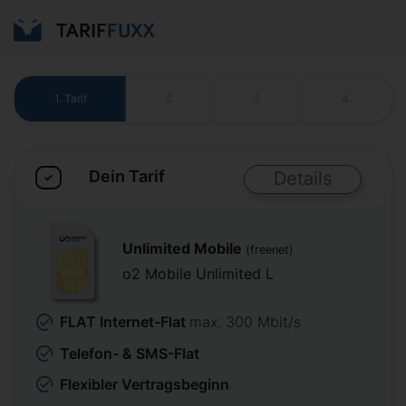
1.
Tarif
2.
3.
4.
Dein Tarif
Details
✓
Unlimited Mobile
(freenet)
o2 Mobile Unlimited L
FLAT Internet-Flat
max. 300 Mbit/s
Telefon- & SMS-Flat
Flexibler Vertragsbeginn