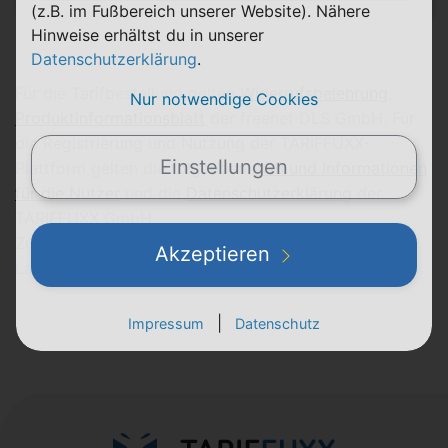
(z.B. im Fußbereich unserer Website). Nähere
Hinweise erhältst du in unserer
Datenschutzerklärung
.
Für die Tarifbestellung gelten
Widerrufsbelehrung
,
Nur notwendige Cookies
Produktinformationsblatt
der freenet DLS GmbH. Für
die Registrierung und Nutzung der TARIFFUXX-
Einstellungen
Plattform gelten die folgenden
AGB und Informationen
für die Nutzer
und die
Datenschutzerklärung
der
TARIFFUXX GmbH.
Zur Verfügung stehende Zahlungsmittel: SEPA-
Akzeptieren
Lastschrift
|
Impressum
Datenschutz