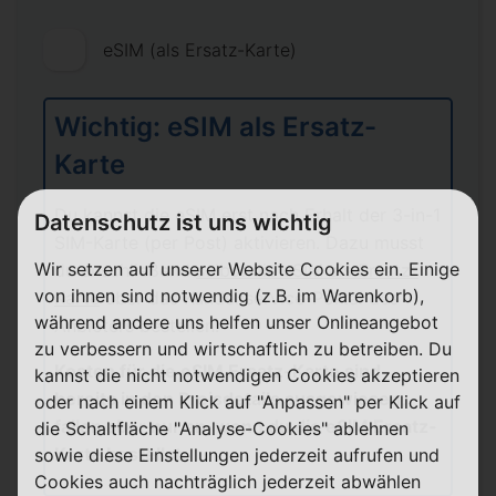
eSIM (als Ersatz-Karte)
Wichtig: eSIM als Ersatz-
Karte
Du kannst die eSIM erst nach Erhalt der 3-in-1
Datenschutz ist uns wichtig
SIM-Karte (per Post) aktivieren. Dazu musst
Wir setzen auf unserer Website Cookies ein. Einige
du anschließend
selbst die eSIM als Ersatz-
von ihnen sind notwendig (z.B. im Warenkorb),
Karte
über das Kundenservice-Portal des
während andere uns helfen unser Onlineangebot
Anbieters bestellen.
zu verbessern und wirtschaftlich zu betreiben. Du
Kosten für die eSIM Ersatz-Karte sind
kannst die nicht notwendigen Cookies akzeptieren
bereits in den Preisdetails ausgewiesen,
oder nach einem Klick auf "Anpassen" per Klick auf
fallen aber nur an, wenn du die eSIM Ersatz-
die Schaltfläche "Analyse-Cookies" ablehnen
Karte bestellst.
sowie diese Einstellungen jederzeit aufrufen und
Cookies auch nachträglich jederzeit abwählen