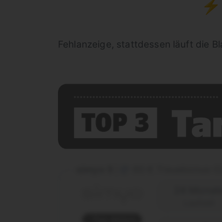
⚡U
Fehlanzeige, stattdessen läuft die Bl
simyo S
60 € Treuebonus-
|
24 Monat
Laufzeit
Top-Aktion