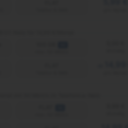
5,99 €
FLAT
2)
Telefon & SMS
pro Monat
B D1-Netz für 14,99 €/Monat
0,00 €
e
100 GB
5G
einmalig
max. 50 Mbit/s
14,99
FLAT
ab
)
Telefon & SMS
pro Monat
enzt mit 50 Mbit/s im Telefónica-Netz
9,99 €
FLAT
5G
einmalig
max. 50 Mbit/s
14,99 