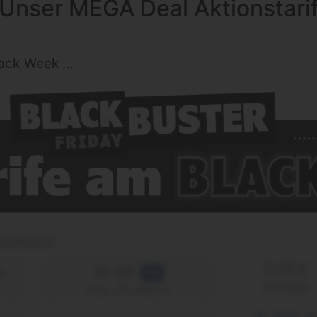
nser MEGA Deal Aktionstar
ack Week ...
Cashback
0,00 €
e
30 GB
5G
einmalig
max. 50 Mbit/s