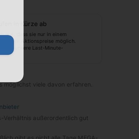
fen in Kürze ab
 aus, dass sie nur in einem
esondere Aktionspreise möglich.
gt dir unsere Last-Minute-
s möglichst viele davon erfahren.
nbieter
s-Verhältnis außerordentlich gut
ßlich gibt es nicht alle Tage MEGA-