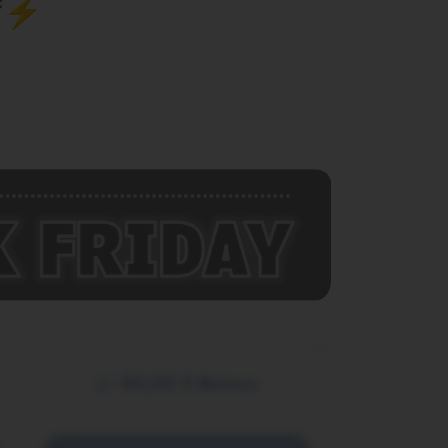
if⚡
60,00 € Bonus