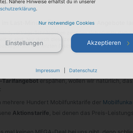
te). Nähere Hinweise erhältst du in unserer
schutzerklärung
.
m Last-Minute-Überblick: Diese Angebote lau
Nur notwendige Cookies
Handyvertrags-Schnäppchen zeichnen sich oftmals dadurch
llbar sind. Nur durch diese zeitliche Verknappung sind b
Akzeptieren
Einstellungen
sozusagen
auf den letzten Drücker
noch sichern kannst, zei
Impressum
|
Datenschutz
Tarifangebot
erspähen, wollen wir natürlich, das
:
h mehrere Hundert Mobilfunktarife der
Mobilfunka
esene
Aktionstarife
, bei denen das Preis-Leistung
s mal keinen MEGA-Deal bei uns gibt, denn schlie