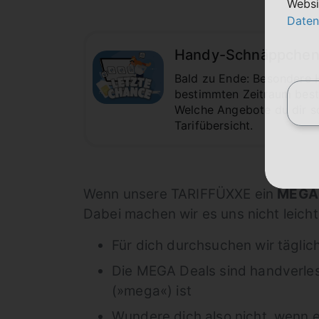
Websi
Daten
Handy-Schnäppchen i
Bald zu Ende: Besondere 
bestimmten Zeitraum beste
Welche Angebote du dir 
Tarifübersicht.
Wenn unsere TARIFFÜXXE ein
MEGA-
Dabei machen wir es uns nicht leicht
Für dich durchsuchen wir täglic
Die MEGA Deals sind handverl
(»mega«) ist
Wundere dich also nicht, wenn e