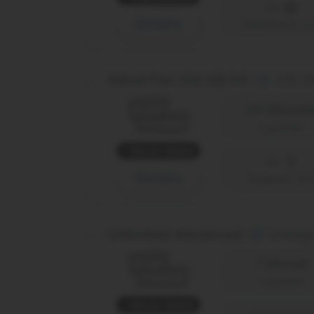
Details
Telefónica (o
Allnet Flat 100 GB 5G
100 G
|
24 Monat
Laufzeit
Black Week
Details
Telekom (D1
Unlimited Advanced
Unbegr
|
1 Monat
Laufzeit
Black Week