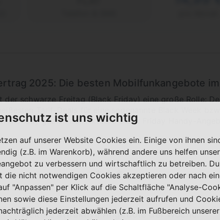
FLAT
2)
Telefon & SMS
pro Monat
ertrag 2025: Die besten Mobilfunkangebote im
lt der schwarze Freitag (Black Friday) eine große Rolle: D
heißesten Tarif-Deals für eine sogenannte Black Week bzw.
enschutz ist uns wichtig
 Monday gezielt auf. Aktuelle Black Friday Handy-Angebo
etzen auf unserer Website Cookies ein. Einige von ihnen sin
ndig (z.B. im Warenkorb), während andere uns helfen unser
eangebot zu verbessern und wirtschaftlich zu betreiben. Du
t die nicht notwendigen Cookies akzeptieren oder nach ei
 auf "Anpassen" per Klick auf die Schaltfläche "Analyse-Coo
nen sowie diese Einstellungen jederzeit aufrufen und Cooki
nachträglich jederzeit abwählen (z.B. im Fußbereich unserer
Weitere attraktive Angebote der Woche: