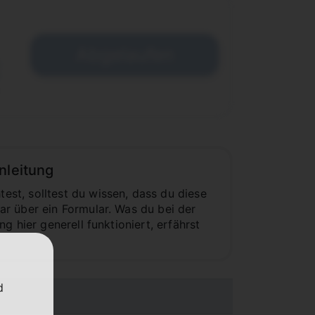
Abgelaufen
€
nleitung
st, solltest du wissen, dass du diese
r über ein Formular. Was du bei der
 hier generell funktioniert, erfährst
d