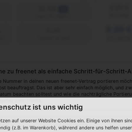
9,99 €
50 GB
5G
einmalig
max. 50 Mbit/s
9,99 
FLAT
2)
Telefon & SMS
pro Monat
u freenet als einfache Schritt-für-Schritt-A
Nummer in deinen neuen freenet-Vertrag portieren möchte
 beauftragst. Das ist aber sehr einfach möglich, und zwa
tum beachten solltest und wie die nachträgliche Portierung
tgeber zum Thema.
enschutz ist uns wichtig
etzen auf unserer Website Cookies ein. Einige von ihnen sin
tarif
Aktionspreis
ndig (z.B. im Warenkorb), während andere uns helfen unser