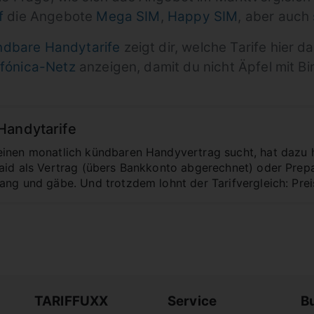
f
die Angebote
Mega SIM
,
Happy SIM
, aber auch
ndbare Handytarife
zeigt dir, welche Tarife hier 
efónica-Netz
anzeigen, damit du nicht Äpfel mit Bi
Handytarife
inen monatlich kündbaren Handyvertrag sucht, hat dazu h
aid als Vertrag (übers Bankkonto abgerechnet) oder Prepai
ng und gäbe. Und trotzdem lohnt der Tarifvergleich: Preis
TARIFFUXX
Service
B