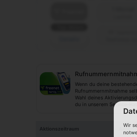
1 Monat
Laufzeit
Top-Aktion
Details
Telefónica (o
Rufnummernmitnahme z
Wenn du deine bestehende 
Rufnummernmitnahme selbst
Wahl deines Aktivierungsda
du in unserem Service-Ra
Dat
Wir s
Aktionszeitraum
Aktions
notwe