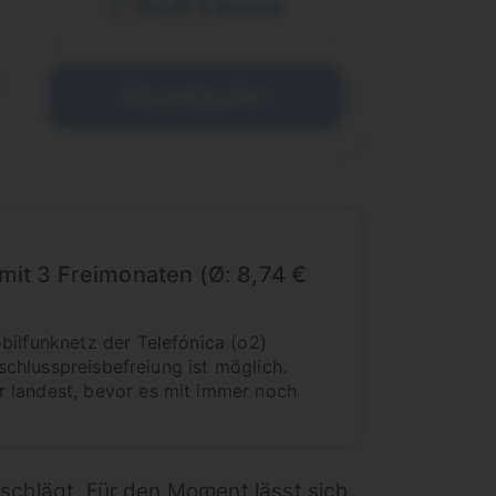
29,97 € Bonus
€
Abgelaufen
 mit 3 Freimonaten (Ø: 8,74 €
bilfunknetz der Telefónica (o2)
schlusspreisbefreiung ist möglich.
 landest, bevor es mit immer noch
h schlägt. Für den Moment lässt sich