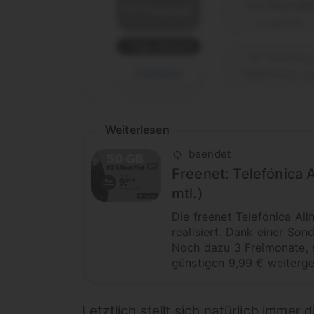
24 Monat
Laufzeit
Top-Aktion
Details
Telefónica (o
Weiterlesen
beendet
Freenet: Telefónica 
mtl.)
Die freenet Telefónica Al
realisiert. Dank einer Son
Noch dazu 3 Freimonate, 
günstigen 9,99 € weiterge
Letztlich stellt sich natürlich imme