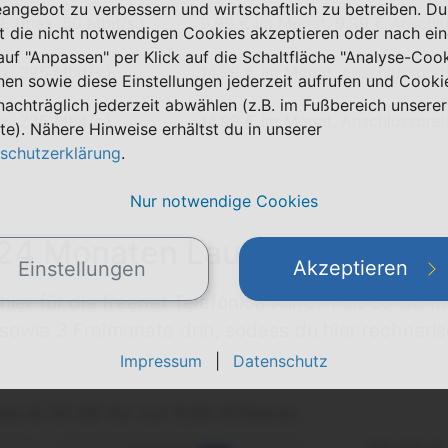
eangebot zu verbessern und wirtschaftlich zu betreiben. Du
E (max. 50 Mbit/s.)
9,99 € im Monat, 9,99 € Anschlus
t die nicht notwendigen Cookies akzeptieren oder nach ei
 auf "Anpassen" per Klick auf die Schaltfläche "Analyse-Coo
x. 225 Mbit/s.)
14,99 € im Monat, Anschlusspreis
nen sowie diese Einstellungen jederzeit aufrufen und Cooki
nachträglich jederzeit abwählen (z.B. im Fußbereich unserer
x. 225 Mbit/s.)
14,99 € im Monat, Anschlusspreis
te). Nähere Hinweise erhältst du in unserer
schutzerklärung
.
Nur notwendige Cookies
 24 Monaten Laufzeit noch gü
Akzeptieren
Einstellungen
hier für die
freenet Telefónica Allnet-Flat 50 GB
mi
sowie 3 Freimonate drin, sodass du hier rechneri
Impressum
|
Datenschutz
te & 50 GB für nur 9,99 €/Monat