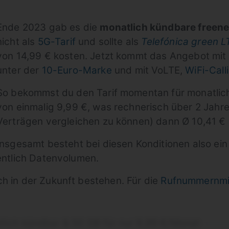
Ende 2023 gab es die
monatlich kündbare freenet
nicht als
5G-Tarif
und sollte als
Telefónica green 
von 14,99 € kosten. Jetzt kommt das Angebot mit 
unter der
10-Euro-Marke
und mit VoLTE,
WiFi-Call
So bekommst du den Tarif momentan für monatlich
von einmalig 9,99 €, was rechnerisch über 2 Jahr
Verträgen vergleichen zu können) dann Ø 10,41 €
Insgesamt besteht bei diesen Konditionen also ein n
dentlich Datenvolumen.
ch in der Zukunft bestehen. Für die
Rufnummernmi
lich kündbar & 50 GB für nur 9,99 €/Monat