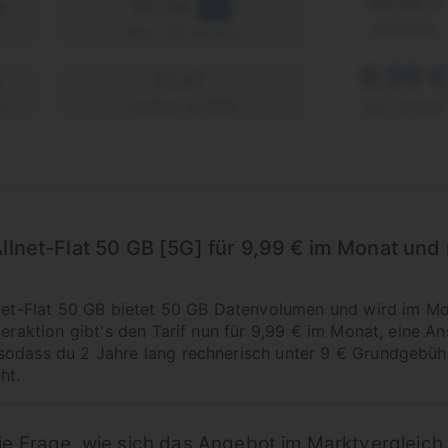
39,99 €
e
50 GB
5G
einmalig
max. 50 Mbit/s
9,99 
FLAT
2)
Telefon & SMS
pro Monat
Allnet-Flat 50 GB [5G] für 9,99 € im Monat und
lnet-Flat 50 GB bietet 50 GB Datenvolumen und wird im Mo
deraktion gibt's den Tarif nun für 9,99 € im Monat, eine An
sodass du 2 Jahre lang rechnerisch unter 9 € Grundgebühr
ht.
r die Frage, wie sich das Angebot im Marktvergleic