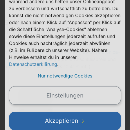
während andere uns helfen unser Onlineangebot
zu verbessern und wirtschaftlich zu betreiben. Du
kannst die nicht notwendigen Cookies akzeptieren
50 GB Telefónica Allnet-Flat auch
oder nach einem Klick auf "Anpassen" per Klick auf
die Schaltfläche "Analyse-Cookies" ablehnen
monatlich kündbar erhältlich
sowie diese Einstellungen jederzeit aufrufen und
Cookies auch nachträglich jederzeit abwählen
Übrigens: Es gibt diesen Vertrag auch noch als
(z.B. im Fußbereich unserer Website). Nähere
monatlich kündbare 50 GB Allnet-Flat im Telefónica-
Hinweise erhältst du in unserer
Netz
, dann mit einmalig 9,99 € Anschlusspreis und
Datenschutzerklärung
.
ohne die Gratismonate (Ø: 10,41 € mtl.).
Nur notwendige Cookies
Allnet Flat 50 GB Flex
Einstellungen
Details
Top-Aktion
Akzeptieren
monatlich kündbar & 50 GB für nur 9,99
€/Monat