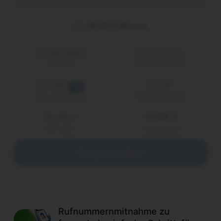
3 Freimonate & 50 GB für nur 9,99 €/Monat
29,97 € Bonus
24 Monate
Laufzeit
Telefónica (o2)
50 GB
FLAT
5G
Telefon & SMS
max. 50 Mbit/s
9,99 €
39,99 €
einmalig
pro Monat
Abgelaufen
Rufnummernmitnahme zu