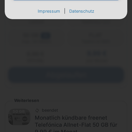
|
Impressum
Datenschutz
1 Monat
Laufzeit
Telefónica (o2)
50 GB
FLAT
5G
Telefon & SMS
max. 50 Mbit/s
9,99 €
9,99 €
einmalig
pro Monat
Abgelaufen
Weiterlesen
beendet
Monatlich kündbare freenet
Telefónica Allnet-Flat 50 GB für
9,99 € im Monat