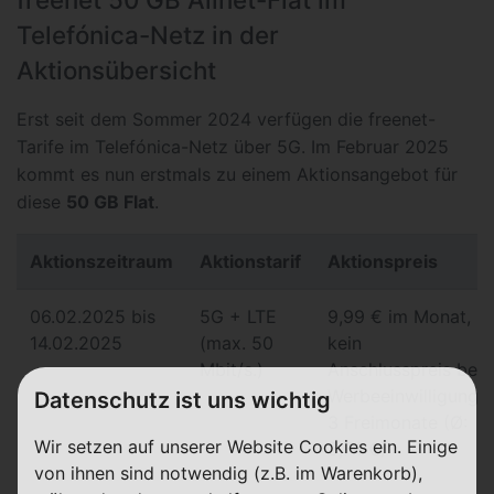
Telefónica-Netz in der
Aktionsübersicht
Erst seit dem Sommer 2024 verfügen die freenet-
Tarife im Telefónica-Netz über 5G. Im Februar 2025
kommt es nun erstmals zu einem Aktionsangebot für
diese
50 GB Flat
.
Aktionszeitraum
Aktionstarif
Aktionspreis
06.02.2025 bis
5G + LTE
9,99 € im Monat,
14.02.2025
(max. 50
kein
Mbit/s.)
Anschlusspreis bei
Werbeeinwilligung,
Datenschutz ist uns wichtig
3 Freimonate (Ø:
Wir setzen auf unserer Website Cookies ein. Einige
8,74 €)
von ihnen sind notwendig (z.B. im Warenkorb),