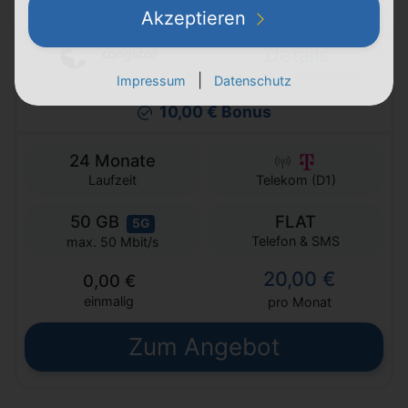
Allnet Flat S (GB+)
Akzeptieren
Details
|
Impressum
Datenschutz
10,00 € Bonus
24 Monate
Laufzeit
Telekom (D1)
50 GB
FLAT
5G
Telefon & SMS
max. 50 Mbit/s
20,00 €
0,00 €
einmalig
pro Monat
Zum Angebot