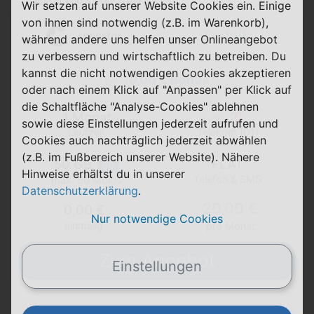
Allnet Flat S Flex (GB+)
Wir setzen auf unserer Website Cookies ein. Einige
von ihnen sind notwendig (z.B. im Warenkorb),
Details
während andere uns helfen unser Onlineangebot
zu verbessern und wirtschaftlich zu betreiben. Du
kannst die nicht notwendigen Cookies akzeptieren
10,00 € Bonus
oder nach einem Klick auf "Anpassen" per Klick auf
die Schaltfläche "Analyse-Cookies" ablehnen
1 Monat
sowie diese Einstellungen jederzeit aufrufen und
Laufzeit
Telekom (D1)
Cookies auch nachträglich jederzeit abwählen
(z.B. im Fußbereich unserer Website). Nähere
50 GB
FLAT
5G
Hinweise erhältst du in unserer
Telefon & SMS
max. 50 Mbit/s
Datenschutzerklärung
.
20,00 €
0,00 €
Nur notwendige Cookies
einmalig
pro Monat
Zum Angebot
Einstellungen