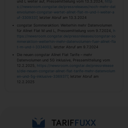
und L weiter auf, Pressemitteilung vom 13.3.2024,
http
s://newsroom.congstar.de/pressreleases/noch-mehr-dat
envolumen-congstar-wertet-allnet-flat-m-und-l-weiter-a
uf-3309337
, letzter Abruf am 13.3.2024
congstar Sommeraktion: Weiterhin mehr Datenvolumen
für Allnet Flat M und L, Pressemitteilung vom 9.7.2024,
h
ttps://newsroom.congstar.de/pressreleases/congstar-so
mmeraktion-weiterhin-mehr-datenvolumen-fuer-allnet-fla
t-m-und-l-3334003
, letzter Abruf am 9.7.2024
Die neuen congstar Allnet Flat Tarife – mehr
Datenvolumen und 5G inklusive, Pressemitteilung vom
12.2.2025,
https://newsroom.congstar.de/pressrelease
s/die-neuen-congstar-allnet-flat-tarife-mehr-datenvolum
en-und-5g-inklusive-3369377
, letzter Abruf am
12.2.2025