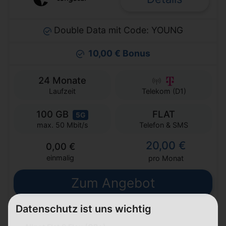
Double Data mit Code: YOUNG
10,00 € Bonus
24 Monate
Laufzeit
Telekom (D1)
100 GB
FLAT
5G
Telefon & SMS
max. 50 Mbit/s
20,00 €
0,00 €
einmalig
pro Monat
Zum Angebot
Datenschutz ist uns wichtig