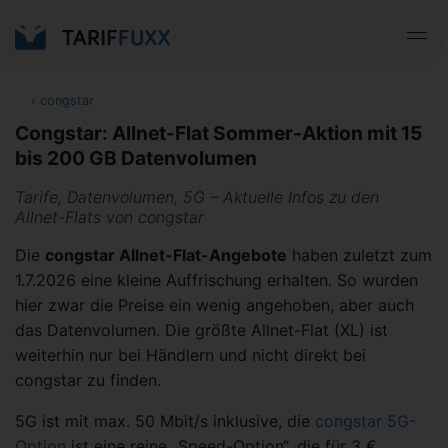
‹
congstar
Congstar: Allnet-Flat Sommer-Aktion mit 15
bis 200 GB Datenvolumen
Tarife, Datenvolumen, 5G – Aktuelle Infos zu den
Allnet-Flats von congstar
Die
congstar Allnet-Flat-Angebote
haben zuletzt zum
1.7.2026 eine kleine Auffrischung erhalten. So wurden
hier zwar die Preise ein wenig angehoben, aber auch
das Datenvolumen. Die größte Allnet-Flat (XL) ist
weiterhin nur bei Händlern und nicht direkt bei
congstar zu finden.
5G ist mit max. 50 Mbit/s inklusive, die
congstar 5G-
Option
ist eine reine „Speed-Option“, die für 3 €