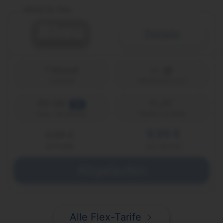
Allnet XL Flex
Details
1 Monat
Laufzeit
Telefónica (o2)
60 GB
FLAT
5G
Telefon & SMS
max. 50 Mbit/s
9,99 €
4,99 €
einmalig
pro Monat
Abgelaufen
Alle Flex-Tarife