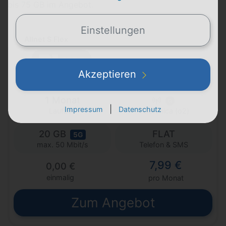
bis 75 GB im Angebot.
Einstellungen
Allnet S Flex
Details
Akzeptieren
1 Monat
|
Impressum
Datenschutz
Laufzeit
Telefónica (o2)
20 GB
FLAT
5G
Telefon & SMS
max. 50 Mbit/s
7,99 €
0,00 €
einmalig
pro Monat
Zum Angebot