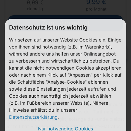
9,99 €
9,99 €
einmalig
pro Monat
Zum Angebot
Datenschutz ist uns wichtig
Wir setzen auf unserer Website Cookies ein. Einige
von ihnen sind notwendig (z.B. im Warenkorb),
Blau-Tarife im Vergleich
während andere uns helfen unser Onlineangebot
zu verbessern und wirtschaftlich zu betreiben. Du
kannst die nicht notwendigen Cookies akzeptieren
oder nach einem Klick auf "Anpassen" per Klick auf
die Schaltfläche "Analyse-Cookies" ablehnen
sowie diese Einstellungen jederzeit aufrufen und
Blau Flex-Tarife im Überblick
Cookies auch nachträglich jederzeit abwählen
(z.B. im Fußbereich unserer Website). Nähere
Durch die
Lifetime-Konditionen
musst du dir hier auch
Hinweise erhältst du in unserer
keine Gedanken mehr machen, was der Tarif nach 2
Datenschutzerklärung
.
Jahren kostet: Der Preis gilt, solange du Kunde bleibst.
Derzeit hat Blau monatlich kündbare Allnet-Flatrates
Nur notwendige Cookies