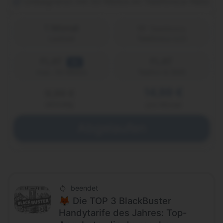
Unbegrenzt mit 50 Mbit/s im Telefónica-Netz
1 Monat
Laufzeit
Telefónica (o2)
FLAT
FLAT
5G
Telefon & SMS
max. 50 Mbit/s
14,99 €
9,99 €
einmalig
pro Monat
Abgelaufen
beendet
🦊 Die TOP 3 BlackBuster
Handytarife des Jahres: Top-