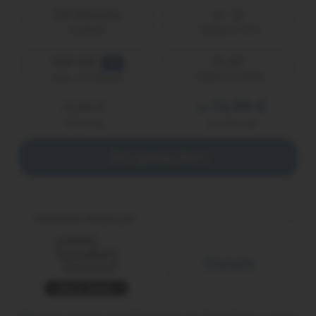
24 Monate
Laufzeit
Telekom (D1)
100 GB
FLAT
5G
Telefon & SMS
max. 50 Mbit/s
14,99 €
0,00 €
ab
einmalig
pro Monat
Abgelaufen
Unlimited Advanced
Details
Black Week