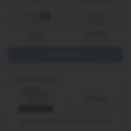
Laufzeit
Telefónica (o2)
30 GB
FLAT
5G
Telefon & SMS
max. 50 Mbit/s
5,99 €
0,00 €
einmalig
pro Monat
Abgelaufen
Allnet Flat 100 GB 5G
Details
Black Week
100 GB D1-Netz für 14,99 €/Monat