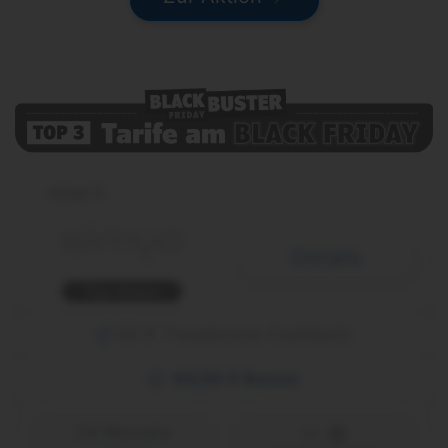
simyo S
Details
Top-Aktion
60 € Treuebonus-Cashback
60,00 € Bonus
24 Monate