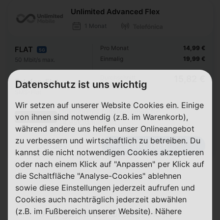
Unlimited Advanced Flex
1 Monat
Pro Monat
14,99 €
FLAT
5G
Einmalig
19,99 €
50 Mbit/s max.
Durchschnitt
15,82 €
Telefon-Flat
Datenschutz ist uns wichtig
p. Monat
SMS-Flat
Wir setzen auf unserer Website Cookies ein. Einige
Unlimitiertes Datenvolumen für
von ihnen sind notwendig (z.B. im Warenkorb),
Top-Aktion
14,99€/dauerhaft
während andere uns helfen unser Onlineangebot
zu verbessern und wirtschaftlich zu betreiben. Du
Zum Tarif
Details
kannst die nicht notwendigen Cookies akzeptieren
oder nach einem Klick auf "Anpassen" per Klick auf
die Schaltfläche "Analyse-Cookies" ablehnen
sowie diese Einstellungen jederzeit aufrufen und
Cookies auch nachträglich jederzeit abwählen
(z.B. im Fußbereich unserer Website). Nähere
Ausgewählte Black-Friday-