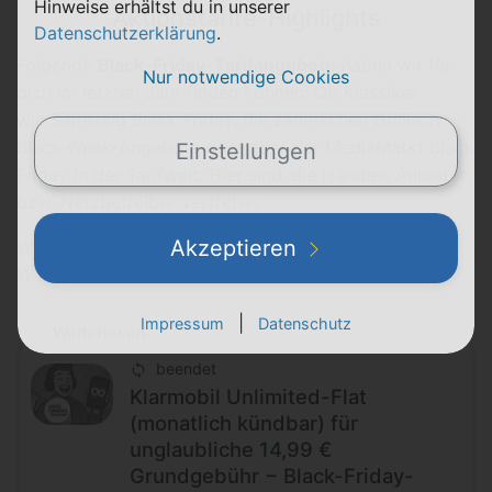
Hinweise erhältst du in unserer
Aktionstarife-Highlights
Datenschutzerklärung
.
Folgende
Black-Friday-Tarifangebote
haben wir für
Nur notwendige Cookies
dich im letzten Jahr finden können: Ob Klassiker
wie
Samsung Black Friday
, die zahlreichen
Drillisch
Black-Week-Angebote
oder aber der
MediaMarkt Black
Einstellungen
Friday in der Tarifwelt
: Hier sind alle Händler, Anbieter
bzw. Netzbetreiber vertreten.
Akzeptieren
Wir haben absteigend nach subjektiv eingeschätzter
Wichtigkeit vorsortiert.
|
Impressum
Datenschutz
Weiterlesen
beendet
Klarmobil Unlimited-Flat
(monatlich kündbar) für
unglaubliche 14,99 €
Grundgebühr − Black-Friday-