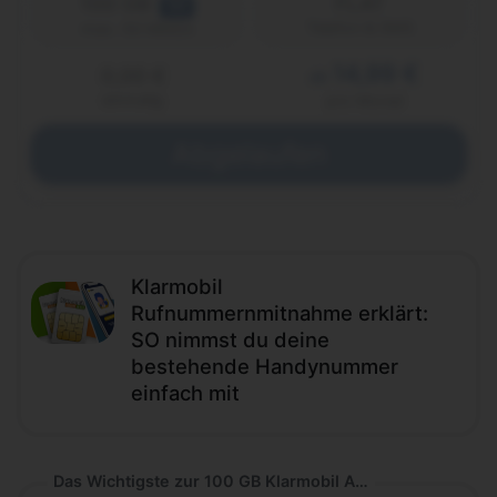
100 GB
FLAT
5G
Telefon & SMS
max. 50 Mbit/s
14,99 €
0,00 €
ab
einmalig
pro Monat
Abgelaufen
Klarmobil
Rufnummernmitnahme erklärt:
SO nimmst du deine
bestehende Handynummer
einfach mit
Das Wichtigste zur 100 GB Klarmobil Allnet-Flat