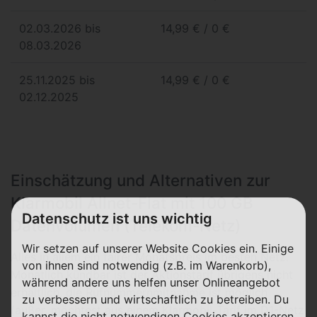
02.03.2026 bis
14,99 € / 0 €
08.03.2026
25.11.2025 bis
14,99 € / 0 €
02.12.2025
Einschätzung und Alternativen zur
Klarmobil Allnet-Flat mit 100 GB
Datenschutz ist uns wichtig
Datenvolumen (Telekom-Netz)
Wir setzen auf unserer Website Cookies ein. Einige
Alles in allem ein fairer Monatspreis im besten Netz.
von ihnen sind notwendig (z.B. im Warenkorb),
Monatlich kündbar ist der Aktionstarif übrigens nicht
während andere uns helfen unser Onlineangebot
erhältlich, die Rufnummernmitnahme ist möglich
zu verbessern und wirtschaftlich zu betreiben. Du
(außer, möchtest aus einem Klarmobil-Tarif im D1-Netz
kannst die nicht notwendigen Cookies akzeptieren