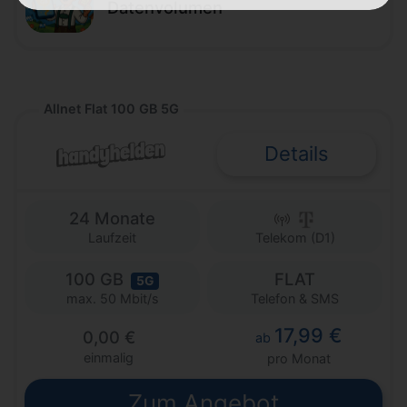
Datenvolumen
Allnet Flat 100 GB 5G
Details
24 Monate
Laufzeit
Telekom (D1)
100 GB
FLAT
5G
Telefon & SMS
max. 50 Mbit/s
17,99 €
0,00 €
ab
einmalig
pro Monat
Zum Angebot