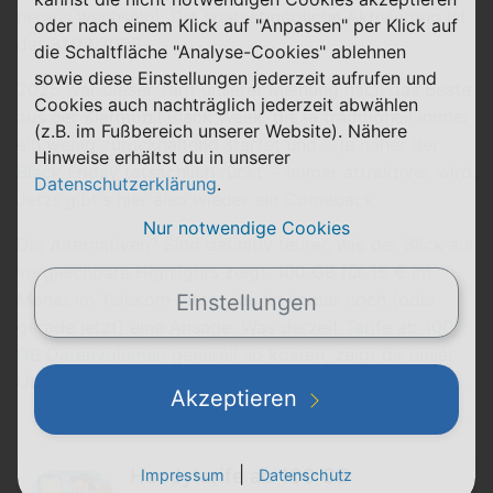
heraus wechseln). Die spätestmögliche Aktivierung ist
oder nach einem Klick auf "Anpassen" per Klick auf
der 31.03.2026.
die Schaltfläche "Analyse-Cookies" ablehnen
sowie diese Einstellungen jederzeit aufrufen und
2025 war dieser Tarif unserer Meinung nach das Beste
Cookies auch nachträglich jederzeit abwählen
aus der Klarmobil Black Week, die ja traditionell immer
(z.B. im Fußbereich unserer Website). Nähere
ein wenig zurückhaltend startet und − je näher der
Hinweise erhältst du in unserer
Black Friday
tatsächlich rückt − immer attraktiver wird.
Datenschutzerklärung
.
Jetzt gibt's hier also wieder ein Comeback.
Nur notwendige Cookies
Die Alternativen? Sind definitiv teurer, wie der Blick auf
vergleichbare Highlights zeigt. 100 GB für 15 € im
Monat im Telekom-Netz, das ist immer noch (oder
Einstellungen
gerade jetzt) eine Ansage. Was derzeit
Tarife ab 100
GB Datenvolumen
generell so kosten, zeigt dir unser
Überblick zum Thema:
Akzeptieren
|
Handytarife ab 100 GB
Impressum
Datenschutz