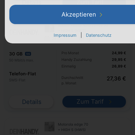
Zum Tarif
Details
Akzeptieren
Xiaomi Redmi Note 15 Pro 5G
+ HIGH S (HW5)
|
Impressum
Datenschutz
24 Monate
Pro Monat
24,99 €
30 GB
5G
Handy Zuzahlung
29,95 €
50 Mbit/s max.
Einmalig
26,89 €
Telefon-Flat
Durchschnitt
27,36 €
SMS-Flat
p. Monat
Zum Tarif
Details
Motorola edge 70
+ HIGH S (HW5)