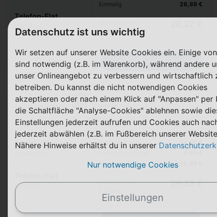
Einmalig
26,89 €
Telefon-Flat
Durchschnitt
26,32 €
SMS-Flat
Datenschutz ist uns wichtig
p. Monat
Wir setzen auf unserer Website Cookies ein. Einige von
Zum Tarif
Details
sind notwendig (z.B. im Warenkorb), während andere u
unser Onlineangebot zu verbessern und wirtschaftlich 
betreiben. Du kannst die nicht notwendigen Cookies
akzeptieren oder nach einem Klick auf "Anpassen" per 
Xiaomi Redmi Note 15 5G
+ HIGH S (HW5)
die Schaltfläche "Analyse-Cookies" ablehnen sowie die
24 Monate
Einstellungen jederzeit aufrufen und Cookies auch nach
jederzeit abwählen (z.B. im Fußbereich unserer Website
Pro Monat
24,99 €
30 GB
Nähere Hinweise erhältst du in unserer
Datenschutzerk
5G
Handy Zuzahlung
4,95 €
50 Mbit/s max.
Nur notwendige Cookies
Einmalig
26,89 €
Telefon-Flat
Durchschnitt
26,32 €
SMS-Flat
p. Monat
Einstellungen