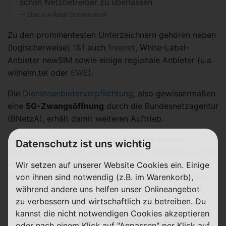
schen Netz­betreiber zu über­lassen
Zitat von Ralph Dommermuth
Zu den prominentesten Unterzeichnern gehören neben
(logischerweise)
1&1
auch
freenet
, White-Label-
Anbieter newSIM sowie einige regionale Anbieter (u.a.
wilhelm.tel oder
EWE
).
Die
Diensteanbieterverpflichtung
, also gewissermaßen
eine
5G-Zwangsöffnung
durch die Bundesnetzagentur
(BNetzA), erhält damit weiteren Auftrieb.
Welche 5G-Angebote es derzeit im deutschen
Datenschutz ist uns wichtig
Mobilfunkmarkt gibt, kannst du hier vergleichen. Achte
doch einmal darauf, welche Anbieter hier überhaupt
Wir setzen auf unserer Website Cookies ein. Einige
die maximal möglichen Geschwindigkeiten erlauben.
von ihnen sind notwendig (z.B. im Warenkorb),
während andere uns helfen unser Onlineangebot
zu verbessern und wirtschaftlich zu betreiben. Du
kannst die nicht notwendigen Cookies akzeptieren
5G-Tarife im Vergleich: Das
oder nach einem Klick auf "Anpassen" per Klick auf