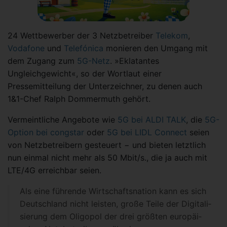
24 Wettbewerber der 3 Netzbetreiber
Telekom
,
Vodafone
und
Telefónica
monieren den Umgang mit
dem Zugang zum
5G-Netz
. »Eklatantes
Ungleichgewicht«, so der Wortlaut einer
Pressemitteilung der Unterzeichner, zu denen auch
1&1-Chef Ralph Dommermuth gehört.
Vermeintliche Angebote wie
5G bei ALDI TALK
, die
5G-
Option bei congstar
oder
5G bei LIDL Connect
seien
von Netzbetreibern gesteuert − und bieten letztlich
nun einmal nicht mehr als 50 Mbit/s., die ja auch mit
LTE/4G erreichbar seien.
Als eine führende Wirt­schafts­nation kann es sich
Deutsch­land nicht leisten, große Teile der Digitali­
sie­rung dem Oligopol der drei größten euro­päi­