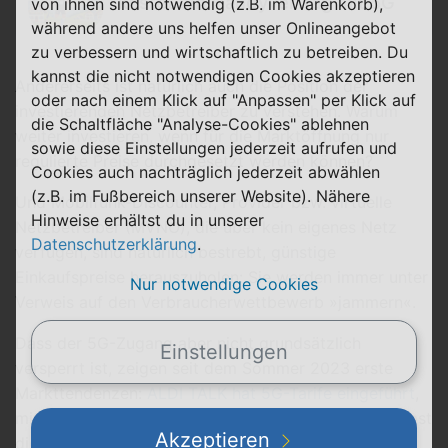
kostet ein Handyvertrag mit 5G
von ihnen sind notwendig (z.B. im Warenkorb),
während andere uns helfen unser Onlineangebot
zu verbessern und wirtschaftlich zu betreiben. Du
kannst die nicht notwendigen Cookies akzeptieren
Andererseits ist natürlich auch die Position der
oder nach einem Klick auf "Anpassen" per Klick auf
investierenden Netzbetreiber zu verstehen. Warum
die Schaltfläche "Analyse-Cookies" ablehnen
weiter investieren, wenn für die Marktöffnung nur
sowie diese Einstellungen jederzeit aufrufen und
regulierte Preise durchgesetzt werden können?
Cookies auch nachträglich jederzeit abwählen
(z.B. im Fußbereich unserer Website). Nähere
Und Mobilfunk-Discounter, Provider bzw. virtuelle
Hinweise erhältst du in unserer
Netzbetreiber (MVNO), die über kein eigenes Netz
Datenschutzerklärung
.
verfügen, sind natürlich bestrebt, günstige
Einkaufspreise herauszuholen: Sie werden immer unter
Nur notwendige Cookies
Verweis auf den Verbraucherwettbewerb »jammern«.
Dass der 5G-Zugang aber nicht grundsätzlich
Einstellungen
versperrt ist, zeigen seit dem Sommer 2023 erste
Markttendenzen:
ALDI TALK hat 5G-Tarife eingeführt
,
mit der
congstar 5G-Option
hat der Verbraucher selbst
Akzeptieren
die Möglichkeit, über die 5G-Freischaltung gegen