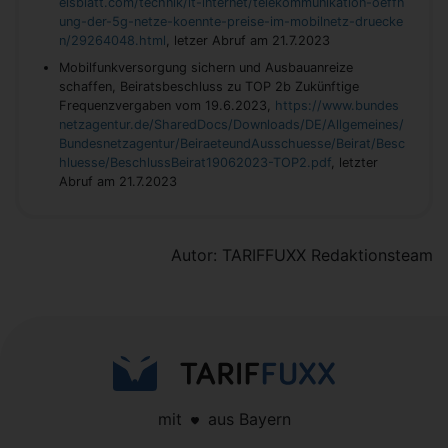
elsblatt.com/technik/it-internet/telekommunikation-oeffn
ung-der-5g-netze-koennte-preise-im-mobilnetz-druecke
n/29264048.html
, letzer Abruf am 21.7.2023
Mobilfunkversorgung sichern und Ausbauanreize
schaffen, Beiratsbeschluss zu TOP 2b Zukünftige
Frequenzvergaben vom 19.6.2023,
https://www.bundes
netzagentur.de/SharedDocs/Downloads/DE/Allgemeines/
Bundesnetzagentur/BeiraeteundAusschuesse/Beirat/Besc
hluesse/BeschlussBeirat19062023-TOP2.pdf
, letzter
Abruf am 21.7.2023
Autor: TARIFFUXX Redaktionsteam
mit
aus Bayern