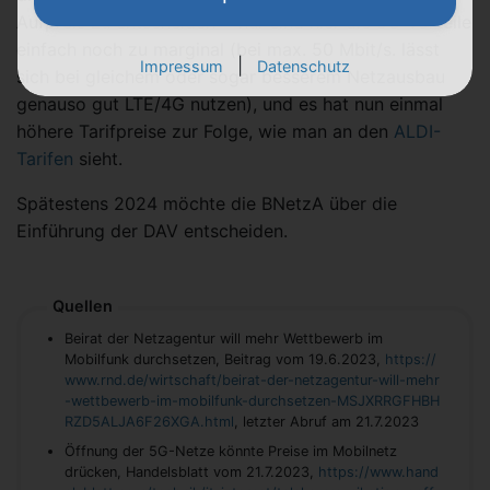
Aufpreis zu entscheiden − nur sind hier die 5G-Vorteile
einfach noch zu marginal (bei max. 50 Mbit/s. lässt
|
Impressum
Datenschutz
sich bei gleichem oder sogar besserem Netzausbau
genauso gut LTE/4G nutzen), und es hat nun einmal
höhere Tarifpreise zur Folge, wie man an den
ALDI-
Tarifen
sieht.
Spätestens 2024 möchte die BNetzA über die
Einführung der DAV entscheiden.
Quellen
Beirat der Netzagentur will mehr Wettbewerb im
Mobilfunk durchsetzen, Beitrag vom 19.6.2023,
https://
www.rnd.de/wirtschaft/beirat-der-netzagentur-will-mehr
-wettbewerb-im-mobilfunk-durchsetzen-MSJXRRGFHBH
RZD5ALJA6F26XGA.html
, letzter Abruf am 21.7.2023
Öffnung der 5G-Netze könnte Preise im Mobilnetz
drücken, Handelsblatt vom 21.7.2023,
https://www.hand