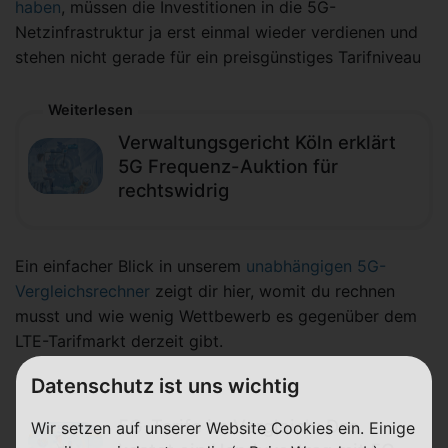
haben
, müssen die Investitionen in die 5G-
Netzinfrastruktur ja erst einmal wieder verdienen und
stehen nicht gerade für ein preisgünstiges Tarifniveau
Weiterlesen
Verwaltungsgericht Köln erklärt
5G Frequenz-Auktion für
rechtswidrig
Ein einfacher Blick in unserem
unabhängigen 5G-
Vergleichsrechner
zeigt dir hier, womit du rechnen
musst und wie wenig Wettbewerb es gegenüber dem
LTE-Tarifmarkt derzeit gibt.
Datenschutz ist uns wichtig
5G-Tarife im Vergleich: Das
Wir setzen auf unserer Website Cookies ein. Einige