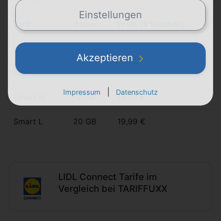
Einstellungen
Tarif
Daten
Preis (4 Wochen)
Smart XS
1 GB
4,99 €
Akzeptieren
Smart S
6 GB
8,99 €
|
Impressum
Datenschutz
Smart M
12 GB
14,99 €
Smart L
20 GB
19,99 €
LIDL Connect Tarife im
Vergleich bei TARIFFUXX