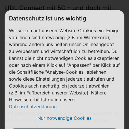
LIDL Connect mit 5G – und doch mit
Preiserhöhung
Datenschutz ist uns wichtig
Nur eins in klar:
LIDL Connect bekommt 5G
. Und wird
Wir setzen auf unserer Website Cookies ein. Einige
sich dann wohl doch wieder an ALDI TALK orientieren,
von ihnen sind notwendig (z.B. im Warenkorb),
denn die Erhöhung des Datenvolumens klingt ganz
während andere uns helfen unser Onlineangebot
danach, dass vermutlich auch die Preise nach
zu verbessern und wirtschaftlich zu betreiben. Du
bekanntem Muster erhöht werden.
kannst die nicht notwendigen Cookies akzeptieren
oder nach einem Klick auf "Anpassen" per Klick auf
die Schaltfläche "Analyse-Cookies" ablehnen
sowie diese Einstellungen jederzeit aufrufen und
5G Prepaid-Tarife im Vergleich
Cookies auch nachträglich jederzeit abwählen
(z.B. im Fußbereich unserer Website). Nähere
Hinweise erhältst du in unserer
Datenschutzerklärung
.
Und genau so steht es ja auch in der Pressemitteilung.
Nur notwendige Cookies
Folgende Smart-Tarif-Preise gelten also ab dem
7.9.2023 für alle Kunden.