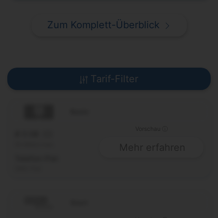
Zum Komplett-Überblick
Tarif-Filter
Basic
Vorschau ⓘ
Ø 5 GB
5G
50 Mbit/s max.
Mehr erfahren
Telefon-Flat
SMS-Flat
Start