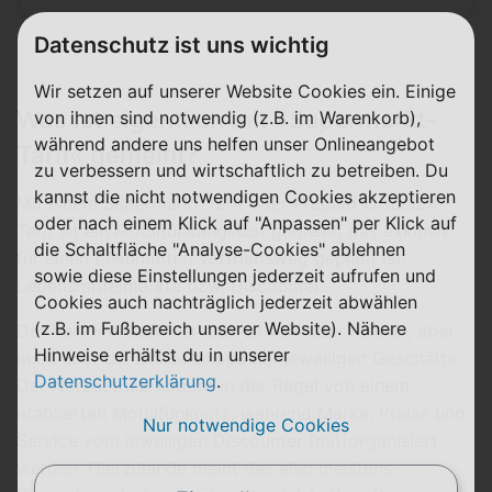
Datenschutz ist uns wichtig
Wir setzen auf unserer Website Cookies ein. Einige
Was ist eigentlich mit »Supermarkt-
von ihnen sind notwendig (z.B. im Warenkorb),
während andere uns helfen unser Onlineangebot
Tarif« gemeint?
zu verbessern und wirtschaftlich zu betreiben. Du
kannst die nicht notwendigen Cookies akzeptieren
Mit einem
Supermarkt-Tarif
oder
Prepaid-Discount-
oder nach einem Klick auf "Anpassen" per Klick auf
Tarif
ist ein Mobilfunkangebot gemeint, das exklusiv
die Schaltfläche "Analyse-Cookies" ablehnen
für einen bestimmten Vertriebsweg geplant ist:
sowie diese Einstellungen jederzeit aufrufen und
Lebensmittelmärkte bzw. Discounter.
Cookies auch nachträglich jederzeit abwählen
(z.B. im Fußbereich unserer Website). Nähere
Der Vertrieb läuft hier also sowohl über Filialen, aber
Hinweise erhältst du in unserer
auch über die Online-Shops der jeweiligen Geschäfte.
Datenschutzerklärung
.
Der Netzbetrieb kommt in der Regel von einem
etablierten Mobilfunknetz, während Marke, Preise und
Nur notwendige Cookies
Service vom jeweiligen Discounter (mit)organisiert
werden. Hierzulande meint das also meistens: