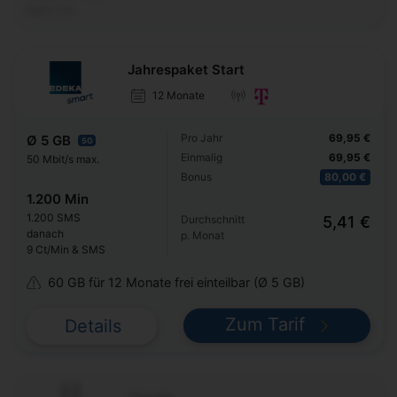
SMS-Flat
Jahrespaket Start
12 Monate
Pro Jahr
69,95 €
Ø 5 GB
5G
Einmalig
69,95 €
50 Mbit/s max.
Bonus
80,00 €
1.200 Min
1.200 SMS
Durchschnitt
5,41 €
danach
p. Monat
9 Ct/Min & SMS
60 GB für 12 Monate frei einteilbar (Ø 5 GB)
Zum Tarif
Details