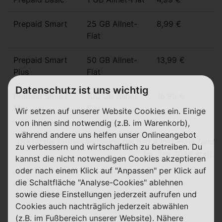
Prepaid Smart
25 GB Allnet-
8,99 €
Flat
Prepaid Smart
50 GB Allnet-
13,99 €
Plus
Flat
Datenschutz ist uns wichtig
Prepaid Smart
100 GB Allnet-
18,99 €
Max
Flat
Wir setzen auf unserer Website Cookies ein. Einige
von ihnen sind notwendig (z.B. im Warenkorb),
während andere uns helfen unser Onlineangebot
Die letzte Tarifveränderung bei den Allnet-Flats fand
zu verbessern und wirtschaftlich zu betreiben. Du
im Juni 2026 statt.
kannst die nicht notwendigen Cookies akzeptieren
oder nach einem Klick auf "Anpassen" per Klick auf
die Schaltfläche "Analyse-Cookies" ablehnen
Prepaid Easy (Basistarif)
sowie diese Einstellungen jederzeit aufrufen und
Cookies auch nachträglich jederzeit abwählen
Details
(z.B. im Fußbereich unserer Website). Nähere