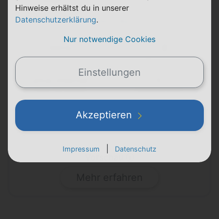
Hinweise erhältst du in unserer
Datenschutzerklärung
.
15,00 € Bonus
Nur notwendige Cookies
keine
Laufzeit
Telekom (D1)
Einstellungen
ohne Internet
9
max. 25 Mbit/s
Ct/Min & SMS
0,00 €
9,95 €
Akzeptieren
einmalig
pro Monat
|
Impressum
Datenschutz
Vorschau ⓘ
Mehr erfahren