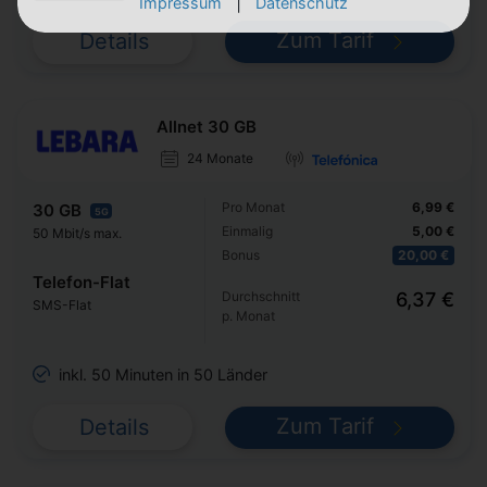
|
Impressum
Datenschutz
Zum Tarif
Details
Allnet 30 GB
24 Monate
Pro Monat
6,99 €
30 GB
5G
Einmalig
5,00 €
50 Mbit/s max.
Bonus
20,00 €
Telefon-Flat
Durchschnitt
6,37 €
SMS-Flat
p. Monat
inkl. 50 Minuten in 50 Länder
Zum Tarif
Details