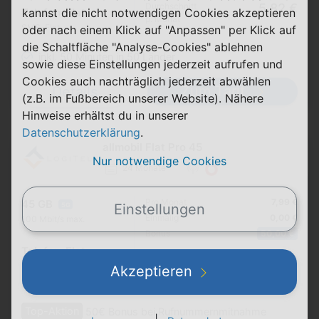
Durchschnitt
5,82 €
kannst die nicht notwendigen Cookies akzeptieren
Telefon-Flat
p. Monat
SMS-Flat
oder nach einem Klick auf "Anpassen" per Klick auf
die Schaltfläche "Analyse-Cookies" ablehnen
inkl. 50 Minuten in 50 Länder
sowie diese Einstellungen jederzeit aufrufen und
Cookies auch nachträglich jederzeit abwählen
Zum Tarif
Details
(z.B. im Fußbereich unserer Website). Nähere
Hinweise erhältst du in unserer
Datenschutzerklärung
.
allmobil Flat Pro 45
Nur notwendige Cookies
24 Monate
Pro Monat
7,99 €
45 GB
Einstellungen
5G
Einmalig
0,00 €
100 Mbit/s max.
Bonus
50,00 €
Telefon-Flat
Durchschnitt
5,91 €
SMS-Flat
Akzeptieren
p. Monat
Top-Aktion
50€ Bonus bei Rufnummernmitnahme