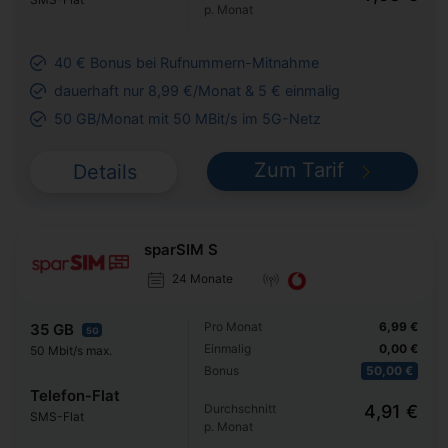
p. Monat
40 € Bonus bei Rufnummern-Mitnahme
dauerhaft nur 8,99 €/Monat & 5 € einmalig
50 GB/Monat mit 50 MBit/s im 5G-Netz
Zum Tarif
Details
sparSIM S
24 Monate
Pro Monat
6,99 €
35 GB
5G
Einmalig
0,00 €
50 Mbit/s max.
Bonus
50,00 €
Telefon-Flat
Durchschnitt
4,91 €
SMS-Flat
p. Monat