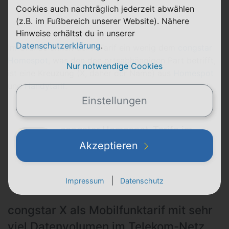
Cookies auch nachträglich jederzeit abwählen
(z.B. im Fußbereich unserer Website). Nähere
Hinweise erhältst du in unserer
Datenschutzerklärung
.
Im Grunde ähnelt der X-Tarif ein wenig dem
congstar
Homespot
, was den den ortsabhängigen Part betrifft,
Nur notwendige Cookies
ist eine Kreuzung (X, daher der Name) aus
Homespot
und
Handytarif
.
Einstellungen
congstar Homespot-Tarife im
Vergleich
Akzeptieren
|
Impressum
Datenschutz
congstar X als Mobilfunktarif mit sehr
viel Datenvolumen im Telekom-Netz