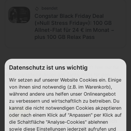
beendet
Congstar Black Friday Deal
(»Null Stress Friday«): 100 GB
Allnet-Flat für 24 € im Monat −
plus 100 GB Relax Pass
Datenschutz ist uns wichtig
Übrigens: Die
congstar 5G-Option
greift hier nur für
den Smartphone-Anteil des Tarifs, nicht für den
Wir setzen auf unserer Website Cookies ein. Einige
festgelegten stationären Part.
von ihnen sind notwendig (z.B. im Warenkorb),
während andere uns helfen unser Onlineangebot
Weiterlesen
zu verbessern und wirtschaftlich zu betreiben. Du
Congstar: 5G seit 25.2.2025 mit
kannst die nicht notwendigen Cookies akzeptieren
bis zu 50 Mbit/s. gratis –
oder nach einem Klick auf "Anpassen" per Klick auf
Speed-Option für 3 € zusätzlich
die Schaltfläche "Analyse-Cookies" ablehnen
mit bis zu 100 Mbit/s.
sowie diese Einstellungen jederzeit aufrufen und