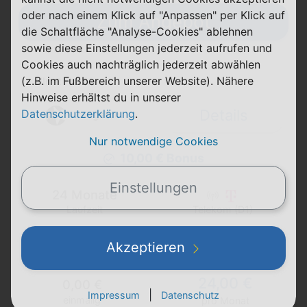
oder nach einem Klick auf "Anpassen" per Klick auf
Zum Angebot
die Schaltfläche "Analyse-Cookies" ablehnen
sowie diese Einstellungen jederzeit aufrufen und
Cookies auch nachträglich jederzeit abwählen
(z.B. im Fußbereich unserer Website). Nähere
Allnet Flat M
Hinweise erhältst du in unserer
Details
Datenschutzerklärung
.
Nur notwendige Cookies
10,00 € Bonus
Einstellungen
24 Monate
Laufzeit
Telekom (D1)
125 GB
FLAT
5G
Akzeptieren
Telefon & SMS
max. 50 Mbit/s
24,00 €
0,00 €
|
Impressum
Datenschutz
einmalig
pro Monat