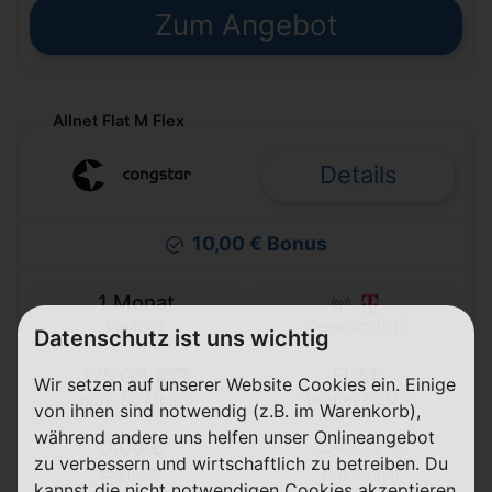
Zum Angebot
Allnet Flat M Flex
Details
10,00 € Bonus
1 Monat
Laufzeit
Telekom (D1)
Datenschutz ist uns wichtig
125 GB
FLAT
5G
Wir setzen auf unserer Website Cookies ein. Einige
Telefon & SMS
max. 50 Mbit/s
von ihnen sind notwendig (z.B. im Warenkorb),
während andere uns helfen unser Onlineangebot
24,00 €
0,00 €
zu verbessern und wirtschaftlich zu betreiben. Du
einmalig
pro Monat
kannst die nicht notwendigen Cookies akzeptieren