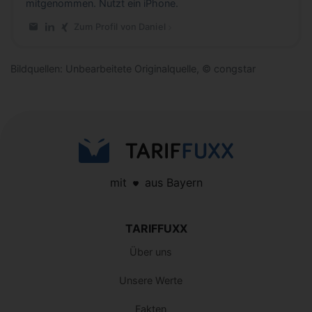
mitgenommen. Nutzt ein iPhone.
Zum Profil von Daniel
E-Mail an Daniel
LinkedIn-Profil von Daniel
Xing-Profil von Daniel
Bildquellen: Unbearbeitete Originalquelle, © congstar
mit
aus Bayern
TARIFFUXX
Über uns
Unsere Werte
Fakten