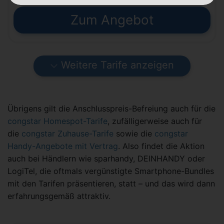
Zum Angebot
Weitere Tarife anzeigen
Übrigens gilt die Anschlusspreis-Befreiung auch für die
congstar Homespot-Tarife
, zufälligerweise auch für
die
congstar Zuhause-Tarife
sowie die
congstar
Handy-Angebote mit Vertrag
. Also findet die Aktion
auch bei Händlern wie sparhandy, DEINHANDY oder
LogiTel, die oftmals vergünstigte Smartphone-Bundles
mit den Tarifen präsentieren, statt – und das wird dann
erfahrungsgemäß attraktiv.