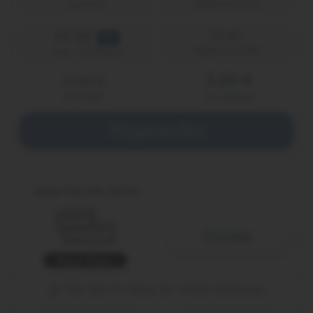
Laufzeit
Telefónica (o2)
30 GB
FLAT
5G
Telefon & SMS
max. 50 Mbit/s
5,99 €
0,00 €
einmalig
pro Monat
Abgelaufen
Allnet Flat 100 GB 5G
Details
Black Week
100 GB D1-Netz für 14,99 €/Monat