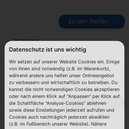
Zu den Tarifen
Weiterlesen
Datenschutz ist uns wichtig
beendet
Klarmobil mit 100 GB Allnet-Flat
Wir setzen auf unserer Website Cookies ein. Einige
[5G] im Telekom-Netz:
von ihnen sind notwendig (z.B. im Warenkorb),
Aktionstarif für 14,99 €
während andere uns helfen unser Onlineangebot
Grundgebühr
zu verbessern und wirtschaftlich zu betreiben. Du
kannst die nicht notwendigen Cookies akzeptieren
oder nach einem Klick auf "Anpassen" per Klick auf
Zum Angebot
die Schaltfläche "Analyse-Cookies" ablehnen
sowie diese Einstellungen jederzeit aufrufen und
Cookies auch nachträglich jederzeit abwählen
Weiterlesen
(z.B. im Fußbereich unserer Website). Nähere