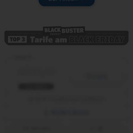
simyo S
Details
Top-Aktion
60 € Treuebonus-Cashback
60,00 € Bonus
24 Monate