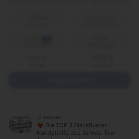
Unbegrenzt mit 50 Mbit/s im Telefónica-Netz
1 Monat
Laufzeit
Telefónica (o2)
FLAT
FLAT
5G
Telefon & SMS
max. 50 Mbit/s
14,99 €
9,99 €
einmalig
pro Monat
Abgelaufen
beendet
🦊 Die TOP 3 BlackBuster
Handytarife des Jahres: Top-