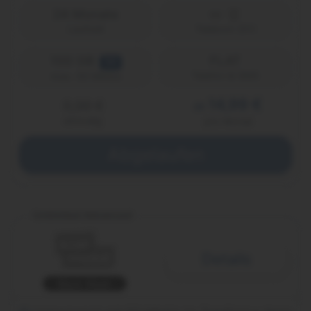
24 Monate
Laufzeit
Telekom (D1)
100 GB
FLAT
5G
Telefon & SMS
max. 50 Mbit/s
14,99 €
0,00 €
ab
einmalig
pro Monat
Abgelaufen
Unlimited Advanced
Details
Black Week