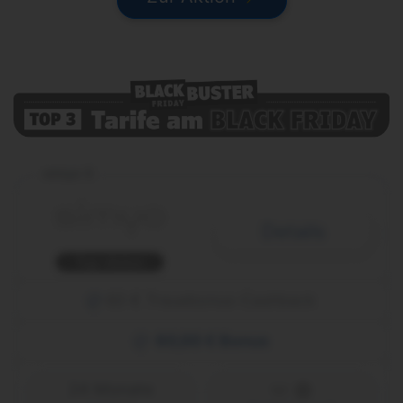
simyo S
Details
Top-Aktion
60 € Treuebonus-Cashback
60,00 € Bonus
24 Monate