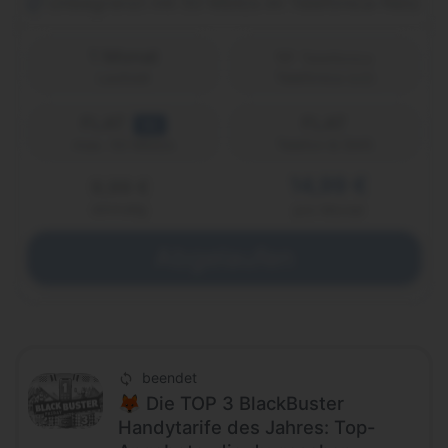
Unbegrenzt mit 50 Mbit/s im Telefónica-Netz
1 Monat
Laufzeit
Telefónica (o2)
FLAT
FLAT
5G
Telefon & SMS
max. 50 Mbit/s
14,99 €
9,99 €
einmalig
pro Monat
Abgelaufen
beendet
🦊 Die TOP 3 BlackBuster
Handytarife des Jahres: Top-