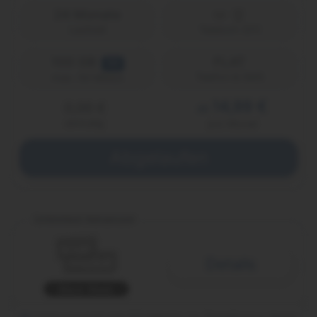
24 Monate
Laufzeit
Telekom (D1)
100 GB
FLAT
5G
Telefon & SMS
max. 50 Mbit/s
14,99 €
0,00 €
ab
einmalig
pro Monat
Abgelaufen
Unlimited Advanced
Details
Black Week