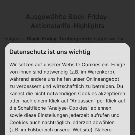
Ausgewählte Black-Friday-
Aktionstarife-Highlights
Folgende
Black-Friday-Tarifangebote
haben wir für
dich im letzten Jahr finden können: Ob Klassiker
Datenschutz ist uns wichtig
wie
Samsung Black Friday
, die zahlreichen
Drillisch
Black-Week-Angebote
oder aber der
MediaMarkt Black
Wir setzen auf unserer Website Cookies ein. Einige
Friday in der Tarifwelt
: Hier sind alle Händler, Anbieter
von ihnen sind notwendig (z.B. im Warenkorb),
bzw. Netzbetreiber vertreten.
während andere uns helfen unser Onlineangebot
zu verbessern und wirtschaftlich zu betreiben. Du
Wir haben absteigend nach subjektiv eingeschätzter
kannst die nicht notwendigen Cookies akzeptieren
Wichtigkeit vorsortiert.
oder nach einem Klick auf "Anpassen" per Klick auf
die Schaltfläche "Analyse-Cookies" ablehnen
Weiterlesen
sowie diese Einstellungen jederzeit aufrufen und
beendet
Cookies auch nachträglich jederzeit abwählen
Klarmobil Unlimited-Flat
(z.B. im Fußbereich unserer Website). Nähere