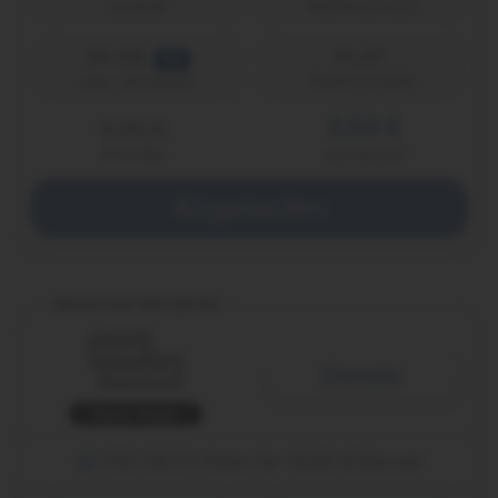
Laufzeit
Telefónica (o2)
30 GB
FLAT
5G
Telefon & SMS
max. 50 Mbit/s
5,99 €
0,00 €
einmalig
pro Monat
Abgelaufen
Allnet Flat 100 GB 5G
Details
Black Week
100 GB D1-Netz für 14,99 €/Monat