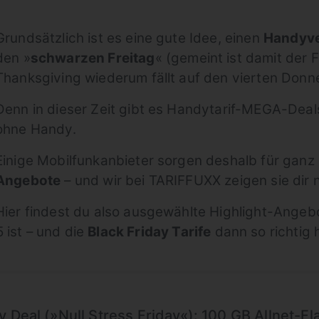
Grundsätzlich ist es eine gute Idee, einen
Handyve
den »
schwarzen Freitag
« (gemeint ist damit der 
Thanksgiving wiederum fällt auf den vierten Don
Denn in dieser Zeit gibt es Handytarif-MEGA-Deal
ohne Handy.
Einige Mobilfunkanbieter sorgen deshalb für gan
Angebote
– und wir bei TARIFFUXX zeigen sie dir n
Hier findest du also ausgewählte Highlight-Angebot
 ist – und die
Black Friday Tarife
dann so richtig h
 Deal (»Null Stress Friday«): 100 GB Allnet-Fl