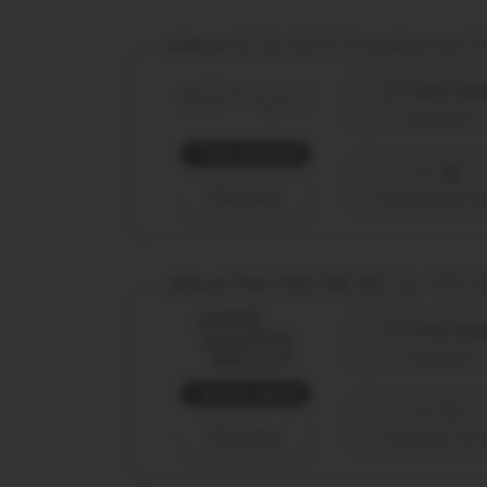
simyo S
60 € Treuebonus-
|
24 Monat
Laufzeit
Top-Aktion
Details
Telefónica (o
Allnet Flat 100 GB 5G
100 G
|
24 Monat
Laufzeit
Black Week
Details
Telekom (D1