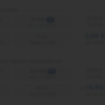
Cashback
0,00 €
e
30 GB
5G
einmalig
max. 50 Mbit/s
5,99 €
FLAT
2)
Telefon & SMS
pro Monat
B D1-Netz für 14,99 €/Monat
0,00 €
e
100 GB
5G
einmalig
max. 50 Mbit/s
14,99
FLAT
ab
)
Telefon & SMS
pro Monat