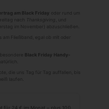
rtrag am Black Friday
oder rund um
Freitag nach
Thanksgiving
, und
nerstag im November) abzuschließen.
s am Fließband, egal ob mit oder
z besondere
Black Friday Handy-
atürlich.
e, die uns Tag für Tag auffallen, bis
eiß laufen.
at für 24 € im Monat − plus 100