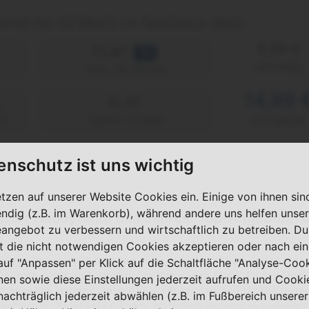
enzt mit 50 Mbit/s im Telefónica-Netz
9,99 €
FLAT
5G
einmalig
max. 50 Mbit/s
14,99 
FLAT
2)
Telefon & SMS
pro Monat
enschutz ist uns wichtig
etzen auf unserer Website Cookies ein. Einige von ihnen sin
ndig (z.B. im Warenkorb), während andere uns helfen unser
ster Handytarife des Jahres: Top-Angebote, d
eangebot zu verbessern und wirtschaftlich zu betreiben. Du
t die nicht notwendigen Cookies akzeptieren oder nach ei
riday. Und es gibt dann so viele gute Mobilfunkangebote, 
 auf "Anpassen" per Klick auf die Schaltfläche "Analyse-Coo
Deshalb stellt sich angesichts der vielen Black Friday Dea
nen sowie diese Einstellungen jederzeit aufrufen und Cooki
h gesehen haben? Unsere
BlackBuster
zeigen dir die unser
nachträglich jederzeit abwählen (z.B. im Fußbereich unserer
kutiert im TARIFFUXX-Team. Natürlich laufend aktualisiert