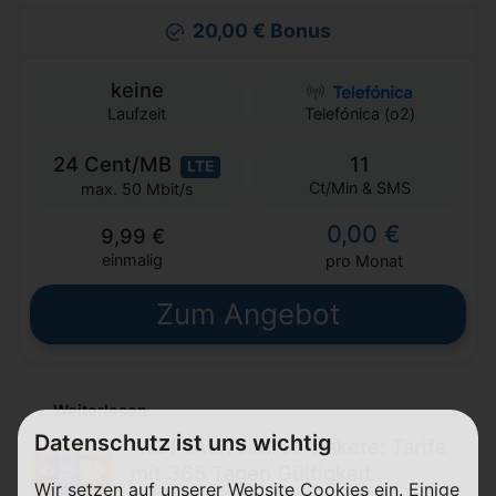
20,00 € Bonus
keine
Laufzeit
Telefónica (o2)
24 Cent/MB
11
LTE
Ct/Min & SMS
max. 50 Mbit/s
0,00 €
9,99 €
einmalig
pro Monat
Zum Angebot
Weiterlesen
Datenschutz ist uns wichtig
ALDI TALK Jahres-Pakete: Tarife
mit 365 Tagen Gültigkeit
Wir setzen auf unserer Website Cookies ein. Einige