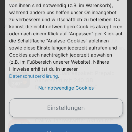
von ihnen sind notwendig (z.B. im Warenkorb),
während andere uns helfen unser Onlineangebot
Vielleicht ist die dauerhafte Verfügbarkeit auch eine
zu verbessern und wirtschaftlich zu betreiben. Du
Abwehr gegenüber den in den letzten Monaten
kannst die nicht notwendigen Cookies akzeptieren
sukzessive verbesserten Tarifen von
congstar
und
oder nach einem Klick auf "Anpassen" per Klick auf
CallYa
(Vodafone), die bislang noch nicht ganz das
die Schaltfläche "Analyse-Cookies" ablehnen
sowie diese Einstellungen jederzeit aufrufen und
Datenvolumen von ALDIs 100-Euro-Angebot einholen.
Cookies auch nachträglich jederzeit abwählen
(z.B. im Fußbereich unserer Website). Nähere
bis 18.8.2026
Hinweise erhältst du in unserer
Congstar Jahrespaket: Prepaid
Datenschutzerklärung
.
Allnet-Flat mit 240 GB
Datenvolumen für 100 €
Nur notwendige Cookies
Einstellungen
CallYa Jahrestarife: Aktion mit
20 GB Allnet-Flat für 49,99 €