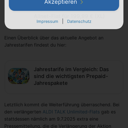
Akzeptieren
(XS), 250 GB Allnet-Flat für
99,99 € (M) und 1.000 GB
Allnet-Flat für 199,99 € (XL)
|
Impressum
Datenschutz
Einen Überblick über das aktuelle Angebot an
Jahrestarifen findest du hier:
Jahrestarife im Vergleich: Das
sind die wichtigsten Prepaid-
Jahrespakete
Letztlich kommt die Weiterführung überraschend. Bei
den verlängerten
ALDI TALK Unlimited-Flats
gab es
stattdessen nämlich am 9.7.2025 extra eine
Pressemitteilung, die die Verlängerung der Aktion