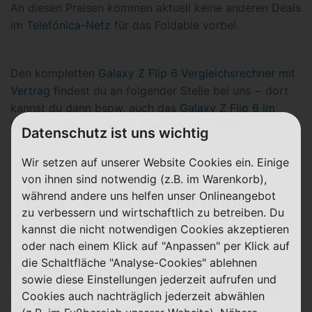
An diesen Preisen kommen aktuell keine anderen Deals
im
Telefónica-Netz
für das Foldable vorbei.
Den kompletten
Galaxy Z Flip 6 Vergleichsrechner mit
Vertrag
findest du an folgender Stelle bei uns − dort
kannst du dann bspw. auch das
Galaxy Z Flip 6 im
Vodafone-Netz
oder im
Telekom-Netz
filtern:
Datenschutz ist uns wichtig
Wir setzen auf unserer Website Cookies ein. Einige
von ihnen sind notwendig (z.B. im Warenkorb),
beendet
während andere uns helfen unser Onlineangebot
Galaxy Z Flip 6 mit Vertrag
zu verbessern und wirtschaftlich zu betreiben. Du
[Vermarktungsende]
kannst die nicht notwendigen Cookies akzeptieren
oder nach einem Klick auf "Anpassen" per Klick auf
die Schaltfläche "Analyse-Cookies" ablehnen
Grund fürs Vermarktungsende des Flip 6: Nachfolger-
sowie diese Einstellungen jederzeit aufrufen und
Smartphones sind hier das
Galaxy Z Flip 7 FE
sowie
Cookies auch nachträglich jederzeit abwählen
das
Galaxy Z Flip 7
(seit dem Sommer 2025):