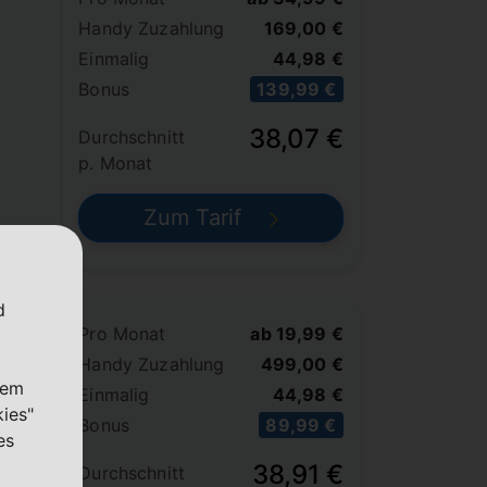
Handy Zuzahlung
169,00 €
Einmalig
44,98 €
Bonus
139,99 €
38,07 €
Durchschnitt
p. Monat
Zum Tarif
d
Pro Monat
ab 19,99 €
Handy Zuzahlung
499,00 €
nem
Einmalig
44,98 €
kies"
Bonus
89,99 €
es
38,91 €
Durchschnitt