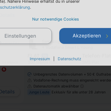
te). Nähere Hinweise erhältst du in unserer
schutzerklärung
.
Details
Nur notwendige Cookies
Akzeptieren
Einstellungen
Samsung Galaxy Z Flip7
+ Vodafone Smart L Young
FLAT
Telefon-Flat
5G
Impressum
|
Datenschutz
300 Mbit/s max.
SMS-Flat
24 Monate
Unbegrenztes Datenvolumen + 50 € Guthabe
Vodafone-Rechnung muss eingereicht werde
Datenautomatik abwählbar ⓘ
Details
Junge Leute
Exklusiv für alle unter 28 Jahren