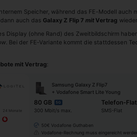
nternem Speicher, während das FE-Modell auch mi
€ dann auch das
Galaxy Z Flip 7
mit
Vertrag
wieder 
s Display (ohne Rand) des Zweitbildschirm haben s
ow
. Bei der FE-Variante kommt die stattdessen T
ebote mit Vertrag
:
Samsung Galaxy Z Flip7
+ Vodafone Smart Lite Young
80 GB
Telefon-Flat
5G
300 Mbit/s max.
SMS-Flat
24 Monate
50€ Vodafone Guthaben
Vodafone-Rechnung muss eingereicht werde