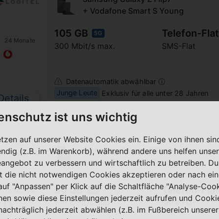
+ Vodafone Smart S Young
105 GB
Telefon-Flat
5G
24 Monate
300 Mbit/s max.
SMS-Flat
Datenautomatik abwählbar ⓘ
Junge Leute
Exklusiv für alle unter 28 Jahren
Details
enschutz ist uns wichtig
etzen auf unserer Website Cookies ein. Einige von ihnen sin
Samsung Galaxy Z Flip7
ndig (z.B. im Warenkorb), während andere uns helfen unser
+ otelo Allnet-Flat Classic
eangebot zu verbessern und wirtschaftlich zu betreiben. Du
t die nicht notwendigen Cookies akzeptieren oder nach ei
 auf "Anpassen" per Klick auf die Schaltfläche "Analyse-Coo
50 GB
Telefon-Flat
5G
24 Monate
nen sowie diese Einstellungen jederzeit aufrufen und Cooki
100 Mbit/s max.
SMS-Flat
nachträglich jederzeit abwählen (z.B. im Fußbereich unserer