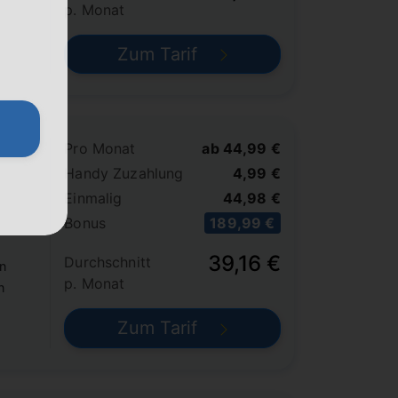
p. Monat
Zum Tarif
Pro Monat
ab 44,99 €
Handy Zuzahlung
4,99 €
Einmalig
44,98 €
Bonus
189,99 €
39,16 €
Durchschnitt
n
p. Monat
n
Zum Tarif