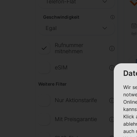
Geschwindigkeit
ⓘ
Rufnummer
ⓘ
mitnehmen
eSIM
ⓘ
Dat
Weitere Filter
Wir s
notwe
Nur Aktionstarife
ⓘ
Onlin
kanns
Klick
Mit Preisgarantie
ⓘ
ableh
auch 