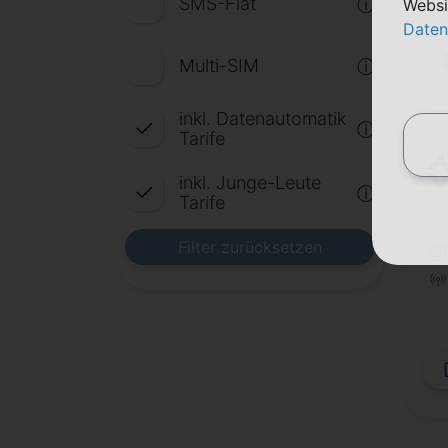
SMS-Flat
ⓘ
Websi
Daten
Multi-SIM
ⓘ
inkl. Datenautomatik
ⓘ
Tarife
inkl. Junge-Leute
ⓘ
Tarife
Filter zurücksetzen