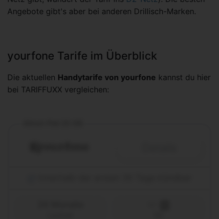
Angebote gibt's aber bei anderen Drillisch-Marken.
yourfone Tarife im Überblick
Die aktuellen
Handytarife von yourfone
kannst du hier
bei TARIFFUXX vergleichen:
Allnet-Flat 20 GB
Details
Innerhalb der ersten 30 Tage kündbar
24 Monate
Laufzeit
1&1