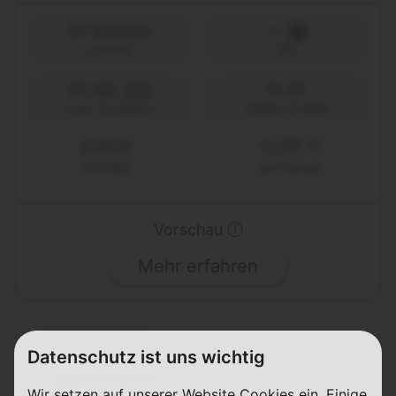
24 Monate
Laufzeit
1&1
40 GB
FLAT
5G
Telefon & SMS
max. 50 Mbit/s
9,99 €
0,00 €
einmalig
pro Monat
Vorschau ⓘ
Mehr erfahren
Allnet-Flat 60 GB
Datenschutz ist uns wichtig
Details
Wir setzen auf unserer Website Cookies ein. Einige