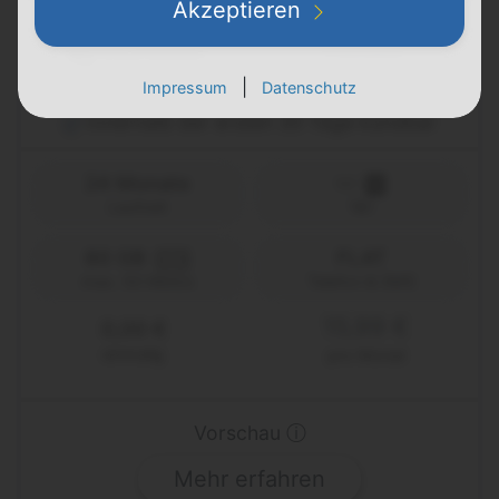
Akzeptieren
Details
|
Impressum
Datenschutz
Innerhalb der ersten 30 Tage kündbar
24 Monate
Laufzeit
1&1
80 GB
FLAT
5G
Telefon & SMS
max. 50 Mbit/s
15,99 €
0,00 €
einmalig
pro Monat
Vorschau ⓘ
Mehr erfahren