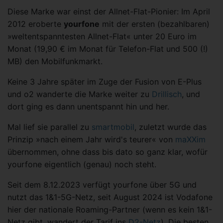
Diese Marke war einst der Allnet-Flat-Pionier: Im April
2012 eroberte
yourfone
mit der ersten (bezahlbaren)
»weltentspanntesten Allnet-Flat« unter 20 Euro im
Monat (19,90 € im Monat für Telefon-Flat und 500 (!)
MB) den Mobilfunkmarkt.
Keine 3 Jahre später im Zuge der Fusion von E-Plus
und o2 wanderte die Marke weiter zu
Drillisch
, und
dort ging es dann unentspannt hin und her.
Mal lief sie parallel zu
smartmobil
, zuletzt wurde das
Prinzip »nach einem Jahr wird's teurer« von
maXXim
übernommen, ohne dass bis dato so ganz klar, wofür
yourfone eigentlich (genau) noch steht.
Seit dem 8.12.2023 verfügt yourfone über 5G und
nutzt das 1&1-5G-Netz, seit August 2024 ist Vodafone
hier der nationale Roaming-Partner (wenn es kein 1&1-
Netz gibt, wandert der Tarif ins
D2-Netz
). Die besten