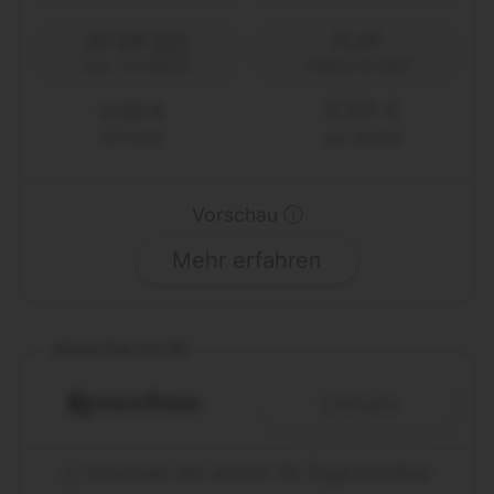
20 GB
FLAT
5G
Telefon & SMS
max. 50 Mbit/s
6,99 €
0,00 €
einmalig
pro Monat
Vorschau ⓘ
Mehr erfahren
Allnet-Flat 40 GB
Details
Innerhalb der ersten 30 Tage kündbar