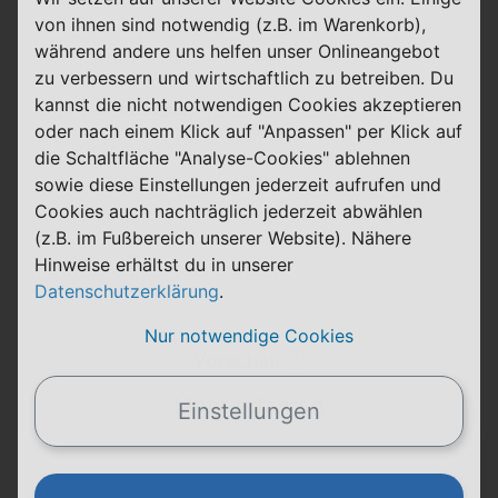
von ihnen sind notwendig (z.B. im Warenkorb),
Innerhalb der ersten 30 Tage kündbar
während andere uns helfen unser Onlineangebot
zu verbessern und wirtschaftlich zu betreiben. Du
kannst die nicht notwendigen Cookies akzeptieren
24 Monate
oder nach einem Klick auf "Anpassen" per Klick auf
Laufzeit
1&1
die Schaltfläche "Analyse-Cookies" ablehnen
60 GB
FLAT
sowie diese Einstellungen jederzeit aufrufen und
5G
Telefon & SMS
max. 50 Mbit/s
Cookies auch nachträglich jederzeit abwählen
(z.B. im Fußbereich unserer Website). Nähere
12,99 €
0,00 €
Hinweise erhältst du in unserer
einmalig
pro Monat
Datenschutzerklärung
.
Nur notwendige Cookies
Vorschau ⓘ
Mehr erfahren
Einstellungen
Allnet-Flat 80 GB