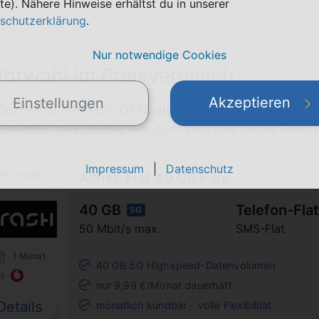
te). Nähere Hinweise erhältst du in unserer
schutzerklärung
.
Nur notwendige Cookies
Vorwahl im Preisvergleich
Akzeptieren
Einstellungen
ben
wird, kann die
0172 als Vorwahl
noch zum Ein
omentan geschaltet werden, zeigt dir unser Preisv
Impressum
|
Datenschutz
Anzeige
Allnet-Flat 40 GB Flex
40 GB
Telefon-Flat
5G
50 Mbit/s max.
SMS-Flat
1 Monat
40 GB 5G Highspeed-Datenvolumen
nur 9,99 €/Monat dauerhaft
Details
monatlich kündbar - volle Flexibilität