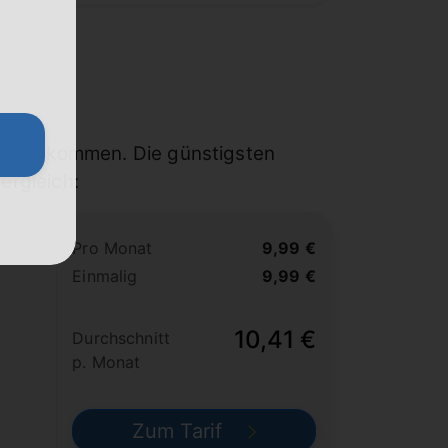
satz kommen. Die günstigsten
ergleich:
Pro Monat
9,99 €
Einmalig
9,99 €
10,41 €
Durchschnitt
p. Monat
Zum Tarif