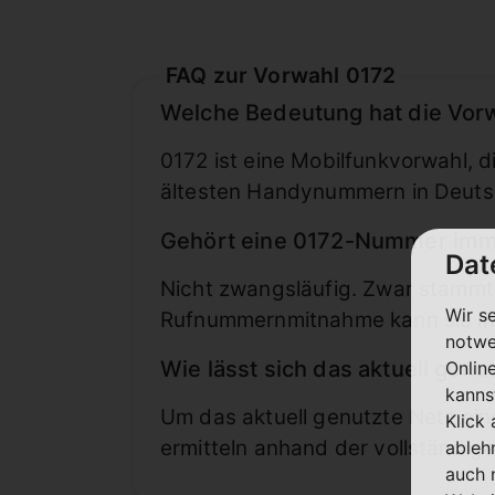
FAQ zur Vorwahl 0172
Welche Bedeutung hat die Vor
0172 ist eine Mobilfunkvorwahl, 
ältesten Handynummern in Deuts
Gehört eine 0172-Nummer imm
Dat
Nicht zwangsläufig. Zwar stamm
Wir s
Rufnummernmitnahme kann sie inz
notwe
Wie lässt sich das aktuell gen
Onlin
kanns
Um das aktuell genutzte Netz ei
Klick
ermitteln anhand der vollständi
ableh
auch 