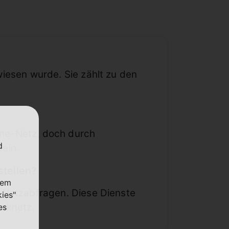
iesen wurde. Sie zählt zu den
ne-Netz, doch durch
d
ein.
stellen?
nem
 Netzabfragen. Diese Dienste
kies"
unknetz.
es