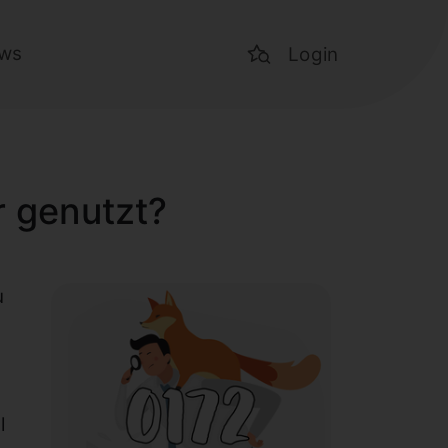
ws
Login
r genutzt?
u
l