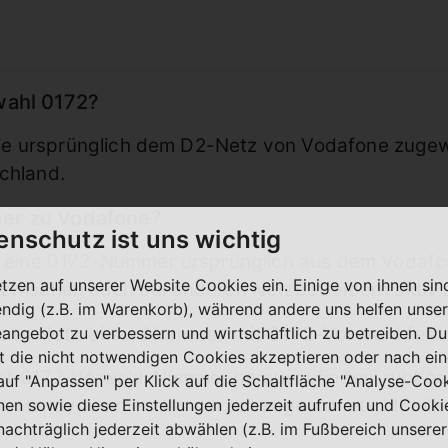
wahl 0172?
die ursprünglich dem D2-Netz von Vodafone zugew
chland.
er zu Vodafone?
enschutz ist uns wichtig
t eine 0172-Nummer ursprünglich aus dem Vodafo
etzen auf unserer Website Cookies ein. Einige von ihnen sin
wischen auch bei anderen Netzbetreibern aktiv s
ndig (z.B. im Warenkorb), während andere uns helfen unser
utzte Netz einer Nummer mit 0172-Vorwahl fest
eangebot zu verbessern und wirtschaftlich zu betreiben. Du
t die nicht notwendigen Cookies akzeptieren oder nach ei
ner 0172-Vorwahl-Nummer herauszufinden, gibt es
 auf "Anpassen" per Klick auf die Schaltfläche "Analyse-Coo
gen Handynummer das derzeit zugeordnete Mobilf
nen sowie diese Einstellungen jederzeit aufrufen und Cooki
nachträglich jederzeit abwählen (z.B. im Fußbereich unserer