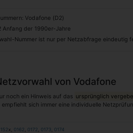
Nummern: Vodafone (D2)
2 Anfang der 1990er-Jahre
rwahl-Nummer ist nur per Netzabfrage eindeutig fe
Netzvorwahl von Vodafone
ur noch ein Hinweis auf das
ursprünglich vergeb
l empfiehlt sich immer eine individuelle Netzprüfu
0152
x,
0162
,
0172
,
0173
,
0174