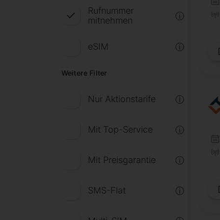
Rufnummer
ⓘ
mitnehmen
eSIM
ⓘ
Weitere Filter
Nur Aktionstarife
ⓘ
Mit Top-Service
ⓘ
Mit Preisgarantie
ⓘ
SMS-Flat
ⓘ