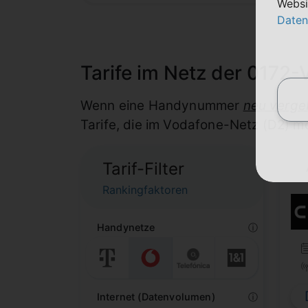
Websi
Daten
Tarife im Netz der 0172-
Wenn eine Handynummer
neu verge
Tarife, die im Vodafone-Netz (D2) m
Tarif-Filter
Rankingfaktoren
Handynetze
ⓘ
Internet (Datenvolumen)
ⓘ