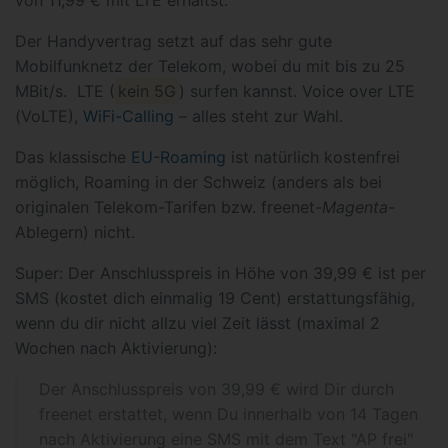
von 11,99 € mit LTE erhältst.
Der Handyvertrag setzt auf das sehr gute
Mobilfunknetz der Telekom, wobei du mit bis zu 25
MBit/s. LTE (
kein 5G
) surfen kannst. Voice over LTE
(VoLTE),
WiFi-Calling
– alles steht zur Wahl.
Das klassische
EU-Roaming
ist natürlich kostenfrei
möglich, Roaming in der Schweiz (anders als bei
originalen Telekom-Tarifen bzw. freenet-
Magenta
-
Ablegern) nicht.
Super: Der Anschlusspreis in Höhe von 39,99 € ist per
SMS (kostet dich einmalig 19 Cent) erstattungsfähig,
wenn du dir nicht allzu viel Zeit lässt (maximal 2
Wochen nach Aktivierung):
Der Anschlusspreis von 39,99 € wird Dir durch
freenet erstattet, wenn Du innerhalb von 14 Tagen
nach Aktivierung eine SMS mit dem Text "AP frei"