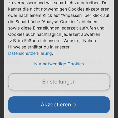
zu verbessern und wirtschaftlich zu betreiben. Du
28.09.2023, 9
kannst die nicht notwendigen Cookies akzeptieren
Uhr
oder nach einem Klick auf "Anpassen" per Klick auf
die Schaltfläche "Analyse-Cookies" ablehnen
01.08.2023 bis
9,99 € mtl. / 39,99 € (AP)
sowie diese Einstellungen jederzeit aufrufen und
08.08.2023
Cookies auch nachträglich jederzeit abwählen
(z.B. im Fußbereich unserer Website). Nähere
Hinweise erhältst du in unserer
Datenschutzerklärung
.
Handy zum Telekom green LTE 25 GB
Nur notwendige Cookies
Solltest du ein
Handy zum Telekom green LTE 25 GB
(bzw. einem vergleichbaren Vertrag) bevorzugen, lohnt
Einstellungen
der Blick in unseren
Preisvergleich für Handys mit
Vertrag
. Dann liegt die Grundgebühr aber wesentlich
höher, sodass du dir den Geräte-Gegenwert gut
Akzeptieren
ausrechnen solltest.