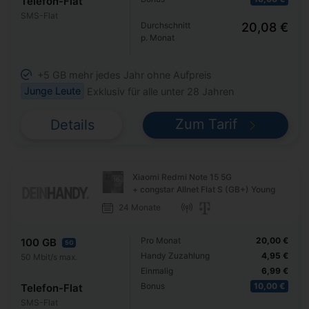
Telefon-Flat
SMS-Flat
Durchschnitt
20,08 €
p. Monat
+5 GB mehr jedes Jahr ohne Aufpreis
Junge Leute
Exklusiv für alle unter 28 Jahren
Zum Tarif
Details
Xiaomi Redmi Note 15 5G
+ congstar Allnet Flat S (GB+) Young
24 Monate
Pro Monat
20,00 €
100 GB
5G
Handy Zuzahlung
4,95 €
50 Mbit/s max.
Einmalig
6,99 €
Bonus
10,00 €
Telefon-Flat
SMS-Flat