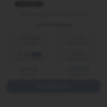
Top-Aktion
6 SkyTags für einmalig 4,95 €
39,99 € Bonus
24 Monate
Laufzeit
Telekom (D1)
25 GB
FLAT
LTE
Telefon & SMS
max. 25 Mbit/s
11,99 €
44,94 €
ab
einmalig
pro Monat
Abgelaufen