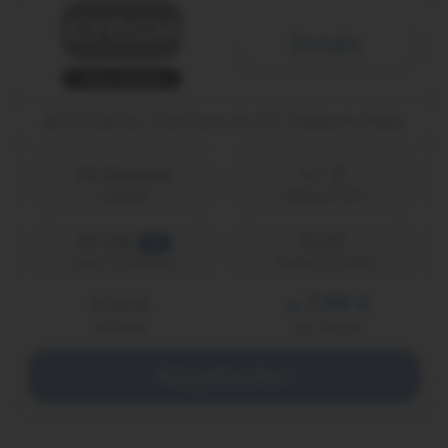
Details
Top-Aktion
20 GB für 7,99 Euro im 5G-Telekom-Netz
24 Monate
Laufzeit
Telekom (D1)
20 GB
FLAT
5G
Telefon & SMS
max. 50 Mbit/s
7,99 €
0,00 €
ab
einmalig
pro Monat
Abgelaufen