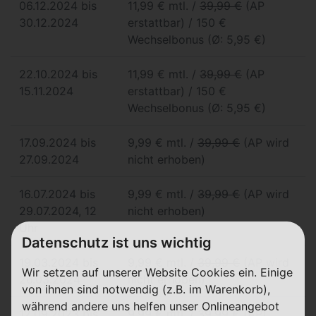
06.12.2024 bis
11,99 € mtl. /
39,99 €
(AP
30.12.2024
erstattbar) / 150 €
Wechselbonus (Ø: 5,95 €)
22.10.2024 bis
11,99 € mtl. /
39,99 €
(AP
15.11.2024
erstattbar) / 150 €
Wechselbonus (Ø: 5,95 €)
17.09.2024 bis
9,99 € mtl. /
39,99 €
(AP wird
27.09.2024
nicht erhoben)
16.07.2024 bis
9,99 € mtl. /
39,99 €
(AP wird
29.07.2024, 12
nicht erhoben)
Uhr
Datenschutz ist uns wichtig
19.03.2024 bis
9,99 € mtl. /
39,99 €
(AP wird
Wir setzen auf unserer Website Cookies ein. Einige
26.03.2024
nicht erhoben)
von ihnen sind notwendig (z.B. im Warenkorb),
während andere uns helfen unser Onlineangebot
12.09.2023 bis
9,99 € mtl. / 39,99 € (AP)