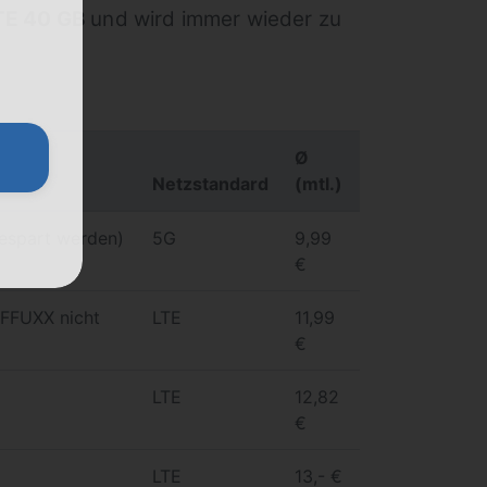
TE 40 GB
und wird immer wieder zu
Ø
Netzstandard
(mtl.)
gespart werden)
5G
9,99
€
IFFUXX nicht
LTE
11,99
€
LTE
12,82
€
LTE
13,- €