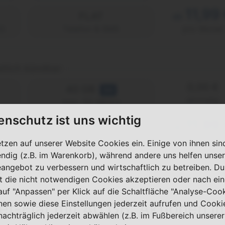
11,99
FLAT
ab
2)
Telefon & SMS
pro Monat
tlich kündbar
0,00 €
40 GB
5G
einmalig
max. 50 Mbit/s
enschutz ist uns wichtig
11,99
FLAT
ab
2)
Telefon & SMS
pro Monat
etzen auf unserer Website Cookies ein. Einige von ihnen sin
ndig (z.B. im Warenkorb), während andere uns helfen unser
eangebot zu verbessern und wirtschaftlich zu betreiben. Du
t die nicht notwendigen Cookies akzeptieren oder nach ei
 auf "Anpassen" per Klick auf die Schaltfläche "Analyse-Coo
nen sowie diese Einstellungen jederzeit aufrufen und Cooki
et-Flat mit 40 GB: Aktionen i
nachträglich jederzeit abwählen (z.B. im Fußbereich unserer