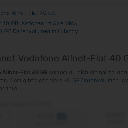
fone Allnet-Flat 40 GB
t 40 GB: Aktionen im Überblick
40 GB Datenvolumen mit Handy
eenet Vodafone Allnet-Flat 40 
 Allnet-Flat 40 GB
solltest du dich einmal bei den
ren. Dort gibt's ebenfalls
40 GB Datenvolumen
, w
ariante.
ate, danach 11,99 €
0,00 €
e
40 GB
5G
einmalig
max. 50 Mbit/s