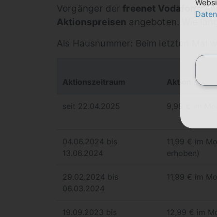
Websi
Vorgänger der
freenet Vodafone All
Daten
Aktionspreisen
angeboten. Wie lange
Als Hausnummer: Beim letzten Mal w
Aktionszeitraum
Aktion
seit 22.04.2025
9,99 € im Mon
04.06.2024 bis
11,99 € im Mo
13.06.2024
erhoben)
29.02.2024 bis
11,99 € im Mo
06.03.2024
19.09.2023 bis
12,99 € im Mo