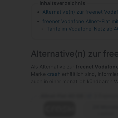
Inhaltsverzeichnis
Alternative(n) zur freenet Voda
freenet Vodafone Allnet-Flat mi
Tarife im Vodafone-Netz ab 
Alternative(n) zur fr
Als Alternative zur
freenet Vodafone
Marke
crash
erhältlich sind, informie
auch in einer monatlich kündbaren V
Allnet-Flat 40 GB
3 Freimon
|
24 Monat
Laufzeit