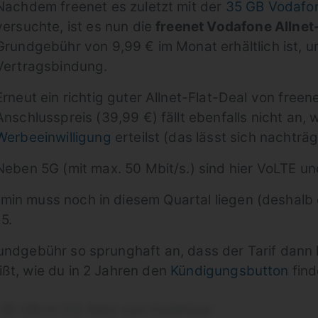
Nachdem freenet es zuletzt mit der
35 GB Vodafon
versuchte, ist es nun die
freenet Vodafone Allnet-
Grundgebühr von 9,99 € im Monat erhältlich ist, 
Vertragsbindung.
Erneut ein richtig guter Allnet-Flat-Deal von free
Anschlusspreis (39,99 €) fällt ebenfalls nicht an,
Werbeeinwilligung
erteilst (das lässt sich nachträg
Neben 5G (mit max. 50 Mbit/s.) sind hier VoLTE u
min muss noch in diesem Quartal liegen (deshalb g
5.
rundgebühr so sprunghaft an, dass der Tarif dann
ißt, wie du in 2 Jahren den
Kündigungsbutton
find
r 40 GB im 5G-Netz von Vodafone