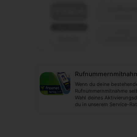
24 Monat
Laufzeit
Top-Aktion
Details
Vodafone (D
Rufnummernmitnahme z
Wenn du deine bestehende 
Rufnummernmitnahme selbst
Wahl deines Aktivierungsda
du in unserem Service-Ra