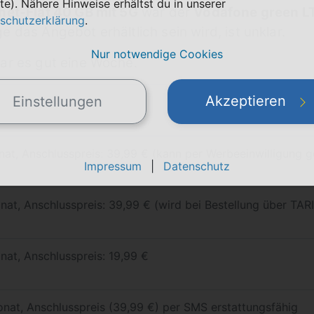
te). Nähere Hinweise erhältst du in unserer
net-Flat 40 GB mit 5G
war der
Vodafone green L
schutzerklärung
.
 das Angebot erhältlich sein wird, ist unklar.
Nur notwendige Cookies
ar es gut eine Woche.
Akzeptieren
Einstellungen
at, Anschlusspreis: 39,99 € (kann per Werbeeinwilligung 
Impressum
|
Datenschutz
nat, Anschlusspreis: 39,99 € (wird bei Bestellung über TAR
nat, Anschlusspreis: 19,99 €
nat, Anschlusspreis (39,99 €) per SMS erstattungsfähig