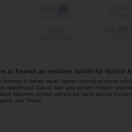
39,99 €
e
40 GB
5G
einmalig
max. 50 Mbit/s
9,99 
FLAT
ab
2)
Telefon & SMS
pro Monat
u freenet als einfache Schritt-für-Schritt-A
Nummer in deinen neuen freenet-Vertrag portieren möchte
 beauftragst. Das ist aber sehr einfach möglich, und zwa
tum beachten solltest und wie die nachträgliche Portierung
tgeber zum Thema.