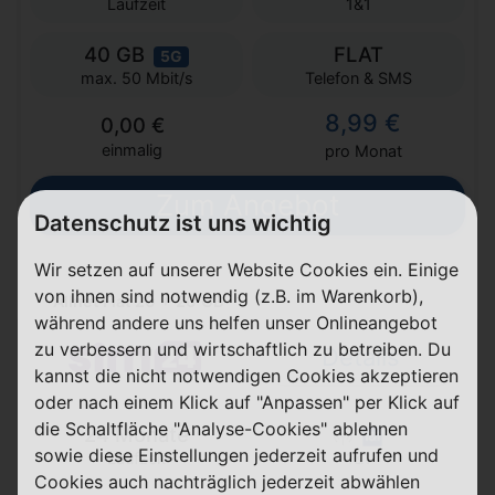
Laufzeit
1&1
40 GB
FLAT
5G
Telefon & SMS
max. 50 Mbit/s
8,99 €
0,00 €
einmalig
pro Monat
Zum Angebot
Datenschutz ist uns wichtig
Wir setzen auf unserer Website Cookies ein. Einige
von ihnen sind notwendig (z.B. im Warenkorb),
Allnet Flat 20 + 20 GB
während andere uns helfen unser Onlineangebot
zu verbessern und wirtschaftlich zu betreiben. Du
Details
kannst die nicht notwendigen Cookies akzeptieren
oder nach einem Klick auf "Anpassen" per Klick auf
die Schaltfläche "Analyse-Cookies" ablehnen
24 Monate
sowie diese Einstellungen jederzeit aufrufen und
Laufzeit
1&1
Cookies auch nachträglich jederzeit abwählen