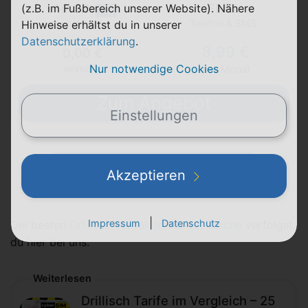
40 GB
FLAT
(z.B. im Fußbereich unserer Website). Nähere
5G
Telefon & SMS
Hinweise erhältst du in unserer
max. 50 Mbit/s
Datenschutzerklärung
.
8,99 €
0,00 €
Nur notwendige Cookies
einmalig
pro Monat
Zum Angebot
Einstellungen
Weitere Tarife anzeigen
Akzeptieren
|
Impressum
Datenschutz
Die besten
Drillisch-Tarifaktionen der Woche
verfolgst
du hier bei uns:
Weiterlesen
Drillisch Tarife im Vergleich – 25