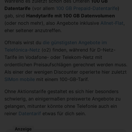
Während es zuletzt schon des Öfteren
100 GB
Datentarife
(vor allem
100 GB Prepaid-Datentarife
)
gab, sind
Handytarife mit 100 GB Datenvolumen
(oder noch mehr), also Angebote inklusive
Allnet-Flat
,
eher seltener anzutreffen.
Oftmals wirst du
die günstigsten Angebote im
Telefónica-Netz
(o2) finden, während für D-Netz-
Tarife im Vodafone- oder Telekom-Netz mit
ordentlichen Preisaufschlägen gerechnet werden muss.
Als einer der wenigen Discounter operierte hier zuletzt
SIMon mobile
mit einem 100-GB-Tarif.
Ohne Aktionstarife gestaltet es sich hier besonders
schwierig, an einigermaßen preiswerte Angebote zu
gelangen, mitunter könnte ohne Telefonie auch ein
reiner
Datentarif
etwas für dich sein.
Anzeige