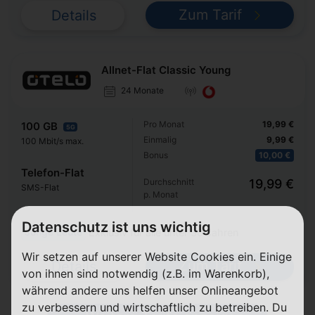
Zum Tarif
Details
Allnet-Flat Classic Young
24 Monate
Pro Monat
19,99 €
100 GB
5G
Einmalig
9,99 €
100 Mbit/s max.
Bonus
10,00 €
Telefon-Flat
Durchschnitt
19,99 €
SMS-Flat
p. Monat
Datenschutz ist uns wichtig
Junge Leute
Exklusiv für alle unter 30 Jahren
Wir setzen auf unserer Website Cookies ein. Einige
Zum Tarif
Details
von ihnen sind notwendig (z.B. im Warenkorb),
während andere uns helfen unser Onlineangebot
zu verbessern und wirtschaftlich zu betreiben. Du