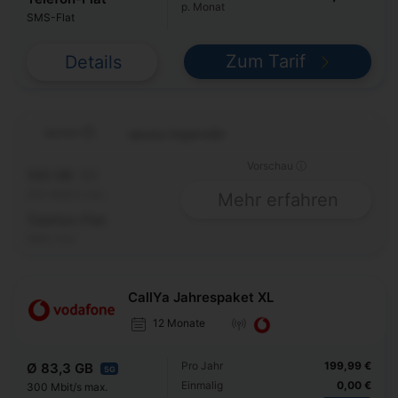
p. Monat
SMS-Flat
Zum Tarif
Details
spusu legendär
Vorschau ⓘ
100 GB
5G
200 Mbit/s max.
Mehr erfahren
Telefon-Flat
SMS-Flat
CallYa Jahrespaket XL
12 Monate
Pro Jahr
199,99 €
Ø 83,3 GB
5G
Einmalig
0,00 €
300 Mbit/s max.