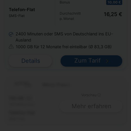
Bonus
10,00 €
Telefon-Flat
Durchschnitt
16,25 €
SMS-Flat
p. Monat
2400 Minuten oder SMS von Deutschland ins EU-
Ausland
1000 GB für 12 Monate frei einteilbar (Ø 83,3 GB)
Zum Tarif
Details
Worry-Free L
Vorschau ⓘ
150 GB
5G
100 Mbit/s max.
Mehr erfahren
Telefon-Flat
SMS-Flat