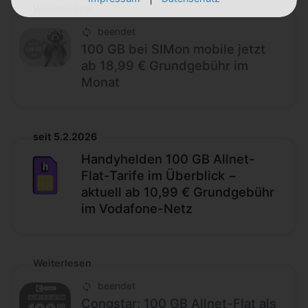
Weiterlesen
beendet
100 GB bei SIMon mobile jetzt
ab 18,99 € Grundgebühr im
Monat
seit 5.2.2026
Handyhelden 100 GB Allnet-
Flat-Tarife im Überblick −
aktuell ab 10,99 € Grundgebühr
im Vodafone-Netz
Weiterlesen
beendet
Congstar: 100 GB Allnet-Flat als