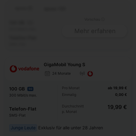
spusu 120
Vorschau ⓘ
120 GB
5G
200 Mbit/s max.
Mehr erfahren
Telefon-Flat
SMS-Flat
GigaMobil Young S
24 Monate
Pro Monat
ab 19,99 €
100 GB
5G
Einmalig
0,00 €
300 Mbit/s max.
Durchschnitt
19,99 €
Telefon-Flat
p. Monat
SMS-Flat
Junge Leute
Exklusiv für alle unter 28 Jahren