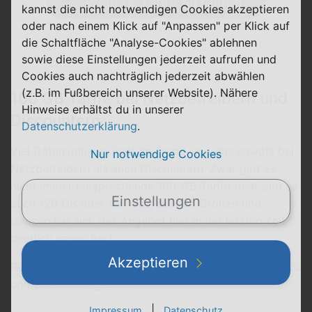
Weitere Tarife anzeigen
kannst die nicht notwendigen Cookies akzeptieren
oder nach einem Klick auf "Anpassen" per Klick auf
die Schaltfläche "Analyse-Cookies" ablehnen
sowie diese Einstellungen jederzeit aufrufen und
Cookies auch nachträglich jederzeit abwählen
(z.B. im Fußbereich unserer Website). Nähere
100 GB Tarife bei Netzbetreibern und
Hinweise erhältst du in unserer
Discountern
Datenschutzerklärung
.
Viel Datenvolumen liegt im Trend, und das sowohl bei
Nur notwendige Cookies
Netzbetreibern als auch Discountern. Zwar gibt es
nicht immer entsprechende 100-GB-Tarife (mal sind es
Einstellungen
auch 120 GB oder 150 GB), aber im Großen und
Ganzen hat sich das Angebot hier in der letzten Zeit
deutlich vergrößert.
Akzeptieren
Rechne hier am besten mit Monatspreisen zwischen 20
und 30 € Grundgebühr.
|
Impressum
Datenschutz