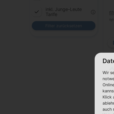
inkl. Junge-Leute
ⓘ
Tarife
Filter zurücksetzen
Dat
Wir s
notwe
Onlin
kanns
Klick
ableh
auch 