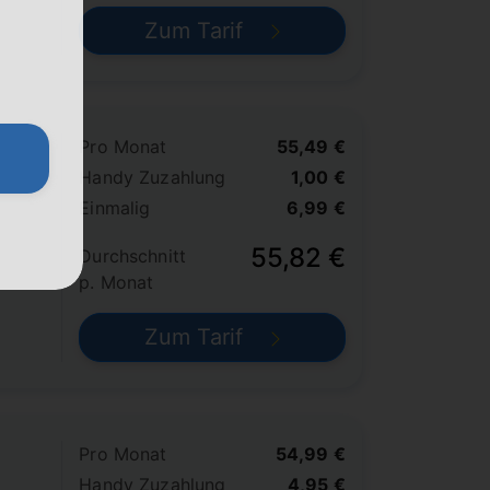
Zum Tarif
Pro Monat
55,49 €
Handy Zuzahlung
1,00 €
Einmalig
6,99 €
55,82 €
Durchschnitt
p. Monat
Zum Tarif
Pro Monat
54,99 €
Handy Zuzahlung
4,95 €