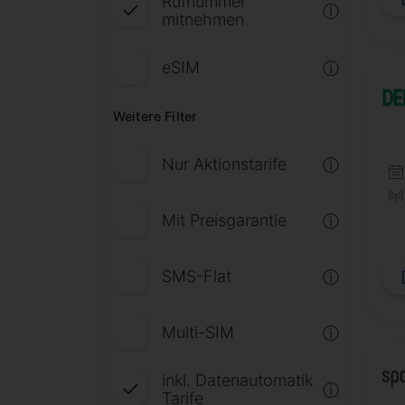
Rufnummer
ⓘ
mitnehmen
eSIM
ⓘ
Weitere Filter
Nur Aktionstarife
ⓘ
Mit Preisgarantie
ⓘ
SMS-Flat
ⓘ
Multi-SIM
ⓘ
inkl. Datenautomatik
ⓘ
Tarife