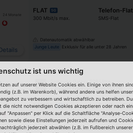
FLAT
Telefon-Flat
5G
24 Monate
300 Mbit/s max.
SMS-Flat
Datenautomatik abwählbar
Junge Leute
Exklusiv für alle unter 28 Jahren
Details
enschutz ist uns wichtig
Samsung Galaxy S26 Ultra
etzen auf unserer Website Cookies ein. Einige von ihnen sin
+ freenet Telekom Allnet 140 GB
ndig (z.B. im Warenkorb), während andere uns helfen unser
eangebot zu verbessern und wirtschaftlich zu betreiben. Du
140 GB
Telefon-Flat
t die nicht notwendigen Cookies akzeptieren oder nach ei
5G
24 Monate
 auf "Anpassen" per Klick auf die Schaltfläche "Analyse-Coo
100 Mbit/s max.
SMS-Flat
nen sowie diese Einstellungen jederzeit aufrufen und Cooki
nachträglich jederzeit abwählen (z.B. im Fußbereich unserer