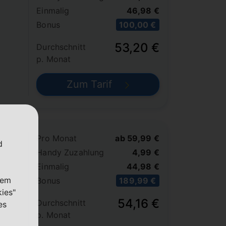
Einmalig
46,98 €
Bonus
100,00 €
53,20 €
Durchschnitt
p. Monat
Zum Tarif
Pro Monat
ab 59,99 €
d
Handy Zuzahlung
4,99 €
Einmalig
44,98 €
nem
Bonus
189,99 €
kies"
54,16 €
Durchschnitt
es
p. Monat