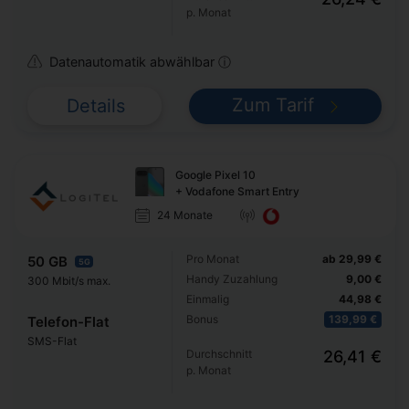
p. Monat
Datenautomatik abwählbar ⓘ
Zum Tarif
Details
Google Pixel 10
+ Vodafone Smart Entry
24 Monate
Pro Monat
ab 29,99 €
50 GB
5G
Handy Zuzahlung
9,00 €
300 Mbit/s max.
Einmalig
44,98 €
Bonus
139,99 €
Telefon-Flat
SMS-Flat
Durchschnitt
26,41 €
p. Monat