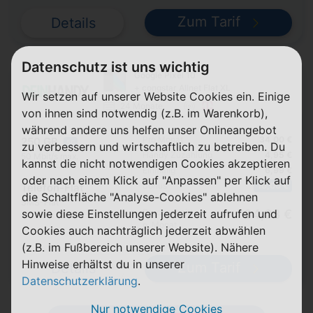
Zum Tarif
Details
Datenschutz ist uns wichtig
Google Pixel 10
+ congstar Allnet Flat XL
Wir setzen auf unserer Website Cookies ein. Einige
24 Monate
von ihnen sind notwendig (z.B. im Warenkorb),
während andere uns helfen unser Onlineangebot
Pro Monat
34,00 €
250 GB
5G
zu verbessern und wirtschaftlich zu betreiben. Du
Handy Zuzahlung
4,95 €
50 Mbit/s max.
kannst die nicht notwendigen Cookies akzeptieren
Einmalig
6,99 €
oder nach einem Klick auf "Anpassen" per Klick auf
Bonus
10,00 €
Telefon-Flat
die Schaltfläche "Analyse-Cookies" ablehnen
SMS-Flat
sowie diese Einstellungen jederzeit aufrufen und
Durchschnitt
34,08 €
p. Monat
Cookies auch nachträglich jederzeit abwählen
(z.B. im Fußbereich unserer Website). Nähere
Hinweise erhältst du in unserer
Zum Tarif
Details
Datenschutzerklärung
.
Nur notwendige Cookies