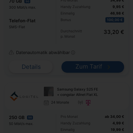
Pro Monat
34,99 €
70 GB
5G
Handy Zuzahlung
9,95 €
300 Mbit/s max.
Einmalig
46,98 €
Bonus
100,00 €
Telefon-Flat
SMS-Flat
Durchschnitt
33,20 €
p. Monat
Datenautomatik abwählbar ⓘ
Zum Tarif
Details
Samsung Galaxy S25 FE
+ congstar Allnet Flat XL
24 Monate
Pro Monat
ab 34,00 €
250 GB
5G
Handy Zuzahlung
4,99 €
50 Mbit/s max.
Einmalig
19,99 €