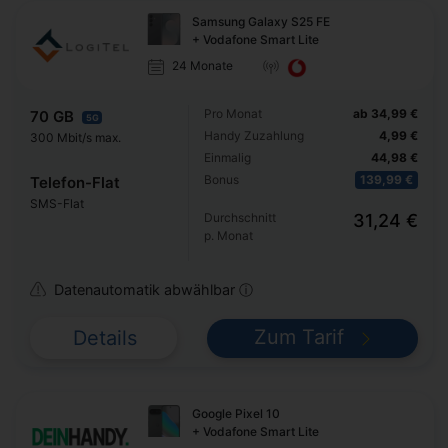
Samsung Galaxy S25 FE
+ Vodafone Smart Lite
24 Monate
Pro Monat
ab 34,99 €
70 GB
5G
Handy Zuzahlung
4,99 €
300 Mbit/s max.
Einmalig
44,98 €
Bonus
139,99 €
Telefon-Flat
SMS-Flat
Durchschnitt
31,24 €
p. Monat
Datenautomatik abwählbar ⓘ
Zum Tarif
Details
Google Pixel 10
+ Vodafone Smart Lite