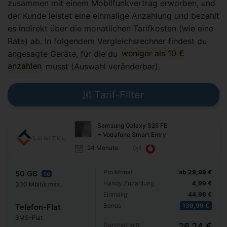
zusammen mit einem Mobilfunkvertrag erworben, und
der Kunde leistet eine einmalige Anzahlung und bezahlt
es indirekt über die monatlichen Tarifkosten (wie eine
Rate) ab. In folgendem Vergleichsrechner findest du
angesagte Geräte, für die du
weniger als 10 €
anzahlen
musst (Auswahl veränderbar).
Tarif-Filter
Samsung Galaxy S25 FE
+ Vodafone Smart Entry
24 Monate
Pro Monat
ab 29,99 €
50 GB
5G
Handy Zuzahlung
4,99 €
300 Mbit/s max.
Einmalig
44,98 €
Bonus
139,99 €
Telefon-Flat
SMS-Flat
Durchschnitt
26,24 €