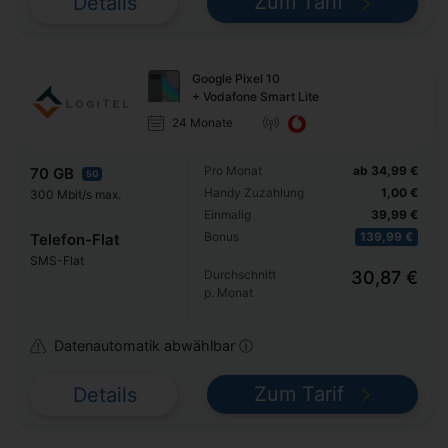
Zum Tarif
Details
Google Pixel 10
+ Vodafone Smart Lite
24 Monate
Pro Monat
ab 34,99 €
70 GB
5G
Handy Zuzahlung
1,00 €
300 Mbit/s max.
Einmalig
39,99 €
Bonus
139,99 €
Telefon-Flat
SMS-Flat
Durchschnitt
30,87 €
p. Monat
Datenautomatik abwählbar ⓘ
Zum Tarif
Details