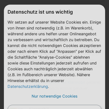
Datenschutz ist uns wichtig
Wir setzen auf unserer Website Cookies ein. Einige
Hilfreiche Infos zum Galaxy-S26-Ultra-
von ihnen sind notwendig (z.B. im Warenkorb),
Angebot bei Klarmobil
während andere uns helfen unser Onlineangebot
zu verbessern und wirtschaftlich zu betreiben. Du
Wer seine bestehende Handynummer mitnehmen
kannst die nicht notwendigen Cookies akzeptieren
möchte: Dies ist natürlich auch in diesem
Galaxy-S26-
oder nach einem Klick auf "Anpassen" per Klick auf
Ultra-Angebot von Klarmobil
möglich. Wichtig allein
die Schaltfläche "Analyse-Cookies" ablehnen
ist hier, dass diese Nummer dann nicht aus einem
sowie diese Einstellungen jederzeit aufrufen und
Klarmobil-Tarif
, der bereits im D2-Netz von Vodafone
Cookies auch nachträglich jederzeit abwählen
läuft, stammt (auch nicht Dr. SIM oder crash).
(z.B. im Fußbereich unserer Website). Nähere
Hinweise erhältst du in unserer
Wie die
Rufnummernmitnahme bei Klarmobil
generell
Datenschutzerklärung
.
abläuft, erklären wir hier noch einmal genauer:
Nur notwendige Cookies