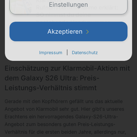
Klarmobil
Einstellungen
Rufnummernmitnahme erklärt:
SO nimmst du deine
bestehende Handynummer
einfach mit
Akzeptieren
|
Impressum
Datenschutz
Einschätzung zur Klarmobil-Aktion mit
dem Galaxy S26 Ultra: Preis-
Leistungs-Verhältnis stimmt
Gerade mit den Kopfhörern gefällt uns das aktuelle
Angebot von Klarmobil sehr gut. Hier gibt's unseres
Erachtens ein hervorragendes Galaxy-S26-Ultra-
Angebot zum besonders guten Preis-Leistungs-
Verhältnis für die ersten beiden Jahre, allerdings nur,