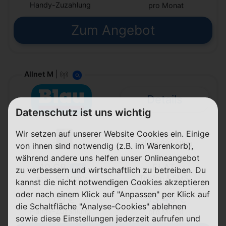
Handy-Zuzahlung
pro Monat
Zum Angebot
Allnet M
|
Details
Datenschutz ist uns wichtig
Wir setzen auf unserer Website Cookies ein. Einige
Samsung
Galaxy S25 Ultra
von ihnen sind notwendig (z.B. im Warenkorb),
während andere uns helfen unser Onlineangebot
40 GB
FLAT
5G
zu verbessern und wirtschaftlich zu betreiben. Du
Telefon & SMS
max. 50 Mbit/s
kannst die nicht notwendigen Cookies akzeptieren
oder nach einem Klick auf "Anpassen" per Klick auf
53,49 €
1,00 €
die Schaltfläche "Analyse-Cookies" ablehnen
Handy-Zuzahlung
pro Monat
sowie diese Einstellungen jederzeit aufrufen und