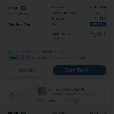
Pro Monat
ab 24,99 €
55 GB
5G
Handy Zuzahlung
4,99 €
300 Mbit/s max.
Einmalig
44,98 €
Bonus
139,99 €
Telefon-Flat
SMS-Flat
Durchschnitt
21,24 €
p. Monat
Datenautomatik abwählbar ⓘ
Junge Leute
Exklusiv für alle unter 28 Jahren
Zum Tarif
Details
Samsung Galaxy S25 FE
+ Vodafone Smart Entry Young
24 Monate
Pro Monat
ab 24,99 €
55 GB
5G