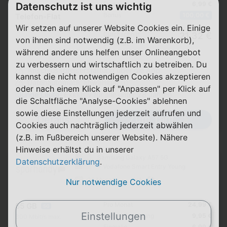
Einmalig
6,99 €
Datenschutz ist uns wichtig
Bonus
100,00 €
Telefon-Flat
Wir setzen auf unserer Website Cookies ein. Einige
SMS-Flat
Durchschnitt
21,32 €
von ihnen sind notwendig (z.B. im Warenkorb),
p. Monat
während andere uns helfen unser Onlineangebot
zu verbessern und wirtschaftlich zu betreiben. Du
Anschlusspreiserstattung über die App
kannst die nicht notwendigen Cookies akzeptieren
Datenautomatik abwählbar ⓘ
oder nach einem Klick auf "Anpassen" per Klick auf
Junge Leute
Exklusiv für alle unter 28 Jahren
die Schaltfläche "Analyse-Cookies" ablehnen
sowie diese Einstellungen jederzeit aufrufen und
Zum Tarif
Details
Cookies auch nachträglich jederzeit abwählen
(z.B. im Fußbereich unserer Website). Nähere
Hinweise erhältst du in unserer
Samsung Galaxy A57 5G
Datenschutzerklärung
.
+ Vodafone Smart Entry Young
24 Monate
Nur notwendige Cookies
Pro Monat
24,99 €
55 GB
5G
Einstellungen
Handy Zuzahlung
9,95 €
300 Mbit/s max.
Einmalig
6,99 €