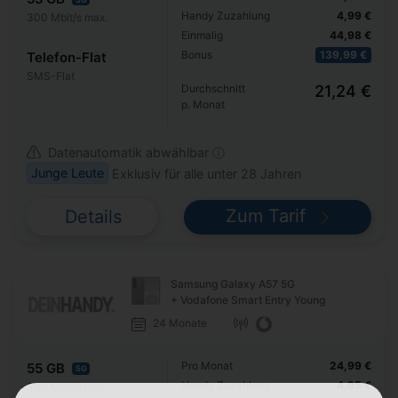
Handy Zuzahlung
4,99 €
300 Mbit/s max.
Einmalig
44,98 €
Bonus
139,99 €
Telefon-Flat
SMS-Flat
Durchschnitt
21,24 €
p. Monat
Datenautomatik abwählbar ⓘ
Junge Leute
Exklusiv für alle unter 28 Jahren
Zum Tarif
Details
Samsung Galaxy A57 5G
+ Vodafone Smart Entry Young
24 Monate
Pro Monat
24,99 €
55 GB
5G
Handy Zuzahlung
4,95 €
300 Mbit/s max.