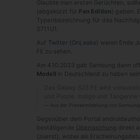
Glaubte man ersten Gerüchten, sollt
(abgekürzt für
Fan Edition
) geben. E
Typenbezeichnung für das Nachfolge
S711U1.
Auf
Twitter (OnLeaks)
waren Ende Ju
FE zu sehen.
Am 4.10.2023 gab Samsung dann offi
Modell
in Deutschland zu haben sein 
Das Galaxy S23 FE wird voraussich
und Purple. Indigo und Tangerine
Aus der Pressemitteilung von Samsung
Gegenüber dem Portal androidauthor
bestätigende
Überraschung
direkt a
(zuerst), wobei als Erscheinungsdat