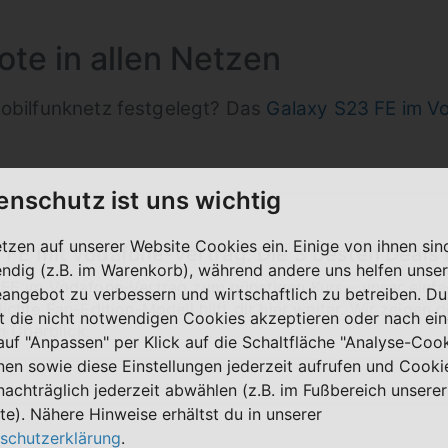
te in allen Netzen
Mobilfunknetz festgelegt? Das
Galaxy S23 FE im V
enschutz ist uns wichtig
etzen auf unserer Website Cookies ein. Einige von ihnen sin
FE mit Vodafone-Vertrag: Die 3 besten Deals 
ndig (z.B. im Warenkorb), während andere uns helfen unser
 im Vodafone-Vertrag zum günstigen Kurs – unser einfach
eangebot zu verbessern und wirtschaftlich zu betreiben. Du
hte Fan-Edition-Modell hilft dir hier weiter. Wir zeigen 
t die nicht notwendigen Cookies akzeptieren oder nach ei
n Überblick.
 auf "Anpassen" per Klick auf die Schaltfläche "Analyse-Coo
nen sowie diese Einstellungen jederzeit aufrufen und Cooki
nachträglich jederzeit abwählen (z.B. im Fußbereich unserer
te). Nähere Hinweise erhältst du in unserer
schutzerklärung
.