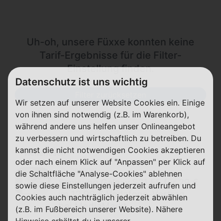
Uh-oh, unsere Füxxe konnten keine
Tarif-Ergebnisse für die Filter-
Einstellung finden.
Datenschutz ist uns wichtig
Filter zurücksetzen
Wir setzen auf unserer Website Cookies ein. Einige
von ihnen sind notwendig (z.B. im Warenkorb),
während andere uns helfen unser Onlineangebot
zu verbessern und wirtschaftlich zu betreiben. Du
kannst die nicht notwendigen Cookies akzeptieren
Weiterlesen
oder nach einem Klick auf "Anpassen" per Klick auf
beendet
die Schaltfläche "Analyse-Cookies" ablehnen
Samsung Galaxy S21 FE für 29 €
sowie diese Einstellungen jederzeit aufrufen und
im 12,99 € Vodafone-Vertrag
Cookies auch nachträglich jederzeit abwählen
bei MediaMarkt
(z.B. im Fußbereich unserer Website). Nähere