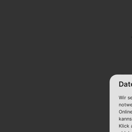
Dat
Wir s
notwe
Onlin
kanns
Klick