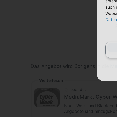
ableh
auch 
Websi
Daten
Das Angebot wird übrigens in die
Me
Weiterlesen
beendet
MediaMarkt Cyber We
Black Week und Black Fri
Angebote sind hinzugekomm