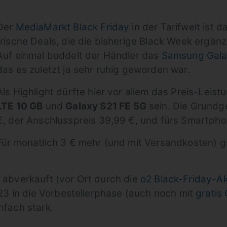
Der
MediaMarkt Black Friday
in der Tarifwelt ist 
frische Deals, die die bisherige Black Week ergänz
Auf einmal buddelt der Händler das
Samsung Galax
das es zuletzt ja sehr ruhig geworden war.
Als Highlight dürfte hier vor allem das Preis-Lei
LTE 10 GB
und
Galaxy S21 FE 5G
sein. Die Grundge
€, der Anschlusspreis 39,99 €, und fürs Smartphon
Für monatlich 3 € mehr (und mit Versandkosten) gi
e abverkauft (vor Ort durch die
o2 Black-Friday-Ak
3 in die Vorbestellerphase (auch noch mit
gratis
nfach stark.