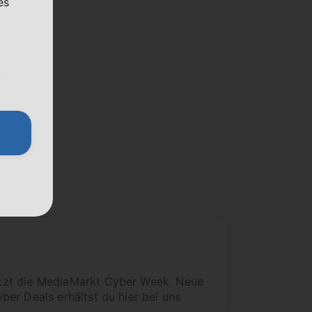
es
.
tzt die MediaMarkt Cyber Week. Neue
er Deals erhältst du hier bei uns.