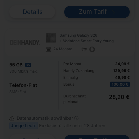
Zum Tarif
Details
Samsung Galaxy S26
+ Vodafone Smart Entry Young
24 Monate
Pro Monat
24,99 €
55 GB
5G
Handy Zuzahlung
129,95 €
300 Mbit/s max.
Einmalig
46,98 €
Bonus
100,00 €
Telefon-Flat
SMS-Flat
Durchschnitt
28,20 €
p. Monat
Datenautomatik abwählbar ⓘ
Junge Leute
Exklusiv für alle unter 28 Jahren