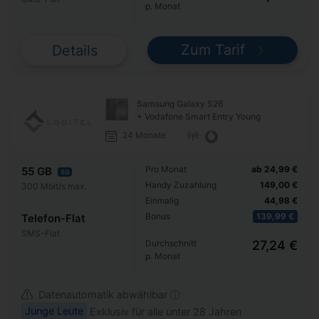
p. Monat
Zum Tarif
Details
Samsung Galaxy S26
+ Vodafone Smart Entry Young
24 Monate
Pro Monat
ab 24,99 €
55 GB
5G
Handy Zuzahlung
149,00 €
300 Mbit/s max.
Einmalig
44,98 €
Bonus
139,99 €
Telefon-Flat
SMS-Flat
Durchschnitt
27,24 €
p. Monat
Datenautomatik abwählbar ⓘ
Junge Leute
Exklusiv für alle unter 28 Jahren