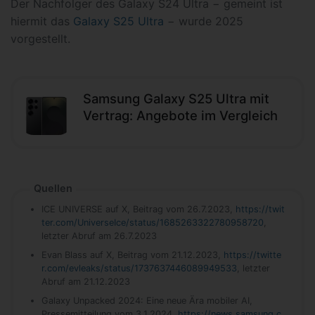
Der Nachfolger des Galaxy S24 Ultra − gemeint ist
hiermit das
Galaxy S25 Ultra
− wurde 2025
vorgestellt.
Samsung Galaxy S25 Ultra mit
Vertrag: Angebote im Vergleich
Quellen
ICE UNIVERSE auf X, Beitrag vom 26.7.2023,
https://twit
ter.com/UniverseIce/status/1685263322780958720
,
letzter Abruf am 26.7.2023
Evan Blass auf X, Beitrag vom 21.12.2023,
https://twitte
r.com/evleaks/status/1737637446089949533
, letzter
Abruf am 21.12.2023
Galaxy Unpacked 2024: Eine neue Ära mobiler AI,
Pressemitteilung vom 3.1.2024,
https://news.samsung.c