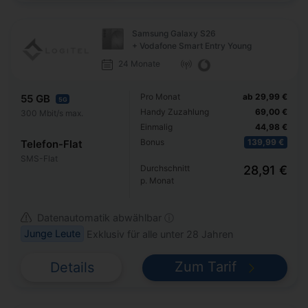
Samsung Galaxy S26
+ Vodafone Smart Entry Young
24 Monate
Pro Monat
ab 29,99 €
55 GB
5G
Handy Zuzahlung
69,00 €
300 Mbit/s max.
Einmalig
44,98 €
Bonus
139,99 €
Telefon-Flat
SMS-Flat
Durchschnitt
28,91 €
p. Monat
Datenautomatik abwählbar ⓘ
Junge Leute
Exklusiv für alle unter 28 Jahren
Zum Tarif
Details