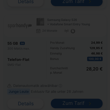
Zum Tarif
Details
Samsung Galaxy S26
+ Vodafone Smart Entry Young
24 Monate
Pro Monat
24,99 €
55 GB
5G
Handy Zuzahlung
129,95 €
300 Mbit/s max.
Einmalig
46,98 €
Bonus
100,00 €
Telefon-Flat
SMS-Flat
Durchschnitt
28,20 €
p. Monat
Datenautomatik abwählbar ⓘ
Junge Leute
Exklusiv für alle unter 28 Jahren
Zum Tarif
Details