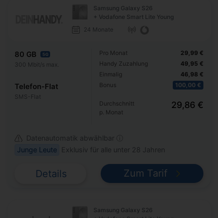
Samsung Galaxy S26
+ Vodafone Smart Lite Young
24 Monate
Pro Monat
29,99 €
80 GB
5G
Handy Zuzahlung
49,95 €
300 Mbit/s max.
Einmalig
46,98 €
Bonus
100,00 €
Telefon-Flat
SMS-Flat
Durchschnitt
29,86 €
p. Monat
Datenautomatik abwählbar ⓘ
Junge Leute
Exklusiv für alle unter 28 Jahren
Zum Tarif
Details
Samsung Galaxy S26