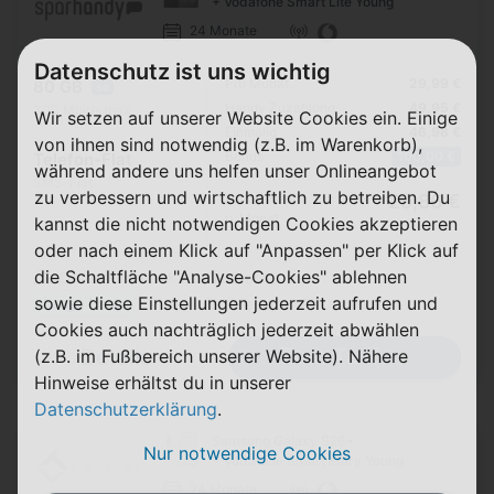
+ Vodafone Smart Lite Young
24 Monate
Datenschutz ist uns wichtig
Pro Monat
29,99 €
80 GB
5G
Handy Zuzahlung
49,95 €
300 Mbit/s max.
Wir setzen auf unserer Website Cookies ein. Einige
Einmalig
46,98 €
von ihnen sind notwendig (z.B. im Warenkorb),
Bonus
100,00 €
Telefon-Flat
während andere uns helfen unser Onlineangebot
SMS-Flat
zu verbessern und wirtschaftlich zu betreiben. Du
Durchschnitt
29,86 €
p. Monat
kannst die nicht notwendigen Cookies akzeptieren
oder nach einem Klick auf "Anpassen" per Klick auf
die Schaltfläche "Analyse-Cookies" ablehnen
Datenautomatik abwählbar ⓘ
sowie diese Einstellungen jederzeit aufrufen und
Junge Leute
Exklusiv für alle unter 28 Jahren
Cookies auch nachträglich jederzeit abwählen
Zum Tarif
Details
(z.B. im Fußbereich unserer Website). Nähere
Hinweise erhältst du in unserer
Datenschutzerklärung
.
Samsung Galaxy S26+
Nur notwendige Cookies
+ Vodafone Smart Entry Young
24 Monate