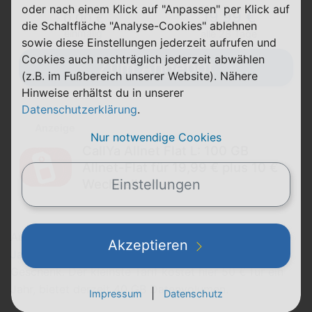
oder nach einem Klick auf "Anpassen" per Klick auf
19,99 €
0,00 €
die Schaltfläche "Analyse-Cookies" ablehnen
einmalig
alle 28 Tage
sowie diese Einstellungen jederzeit aufrufen und
Cookies auch nachträglich jederzeit abwählen
Zum Angebot
(z.B. im Fußbereich unserer Website). Nähere
Hinweise erhältst du in unserer
Datenschutzerklärung
.
Anzeige
Nur notwendige Cookies
CallYa Allnet Flat L: 100 GB
Allnet-Flat für 19,99 € plus 10 €
Einstellungen
Wechselbonus
Außer Konkurrenz: Auch die aufgewerteten
CallYa
Akzeptieren
Jahrestarife
profitieren von Vodafones 100-GB-
Geschenk. Der kleinste Tarif kostet hier 50 € für ein
Jahr, bietet derzeit 40 GB Datenvolumen.
|
Impressum
Datenschutz