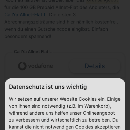
für die 100 GB Prepaid Allnet-Flat des Anbieters, die
CallYa Allnet-Flat L
. Die ersten 3
Abrechnungszeiträume sind hier nämlich kostenfrei,
wenn du einen Gutscheincode eingibst. Einfach
besonders spannend!
CallYa Allnet Flat L
Details
10,00 € Bonus
Datenschutz ist uns wichtig
Wir setzen auf unserer Website Cookies ein. Einige
28 Tage
von ihnen sind notwendig (z.B. im Warenkorb),
Laufzeit
Vodafone (D2)
während andere uns helfen unser Onlineangebot
100 GB
FLAT
zu verbessern und wirtschaftlich zu betreiben. Du
5G
Telefon & SMS
max. 300 Mbit/s
kannst die nicht notwendigen Cookies akzeptieren