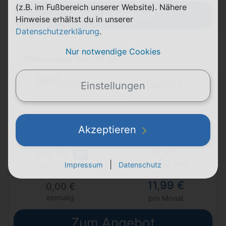
(z.B. im Fußbereich unserer Website). Nähere
Zum Angebot
Hinweise erhältst du in unserer
Datenschutzerklärung
.
Nur notwendige Cookies
SIMon mobile Flex 100 GB
Details
Einstellungen
1 Monat
Akzeptieren
Laufzeit
Vodafone (D2)
100 GB
FLAT
5G
|
Telefon & SMS
Impressum
Datenschutz
max. 150 Mbit/s
11,99 €
0,00 €
einmalig
pro Monat
Zum Angebot