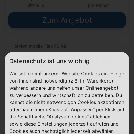
einmalig
pro Monat
Zum Angebot
SIMon mobile Flex 70 GB
Details
Datenschutz ist uns wichtig
Wir setzen auf unserer Website Cookies ein. Einige
von ihnen sind notwendig (z.B. im Warenkorb),
1 Monat
während andere uns helfen unser Onlineangebot
Laufzeit
Vodafone (D2)
zu verbessern und wirtschaftlich zu betreiben. Du
70 GB
FLAT
kannst die nicht notwendigen Cookies akzeptieren
5G
Telefon & SMS
max. 150 Mbit/s
oder nach einem Klick auf "Anpassen" per Klick auf
die Schaltfläche "Analyse-Cookies" ablehnen
9,99 €
0,00 €
sowie diese Einstellungen jederzeit aufrufen und
einmalig
pro Monat
Cookies auch nachträglich jederzeit abwählen