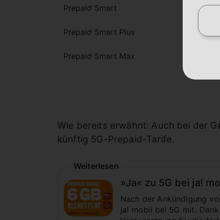
Prepaid Smart
Prepaid Smart Plus
Prepaid Smart Max
Wie bereits erwähnt: Auch bei der 
künftig 5G-Prepaid-Tarife.
Weiterlesen
»Ja« zu 5G bei ja! m
Nach der Ankündigung von
ja! mobil bei 5G mit. Dan