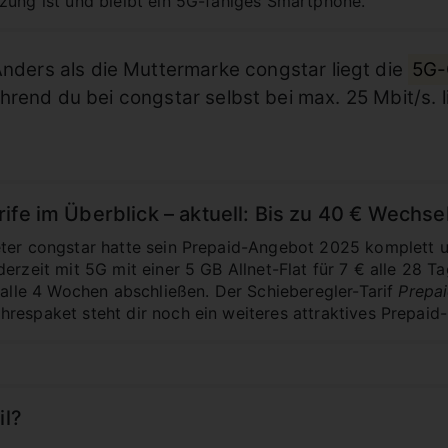
zung ist und bleibt ein 5G-fähiges Smartphone.
Anders als die Muttermarke congstar liegt die
5G-
hrend du bei congstar selbst bei max. 25 Mbit/s. 
ife im Überblick – aktuell: Bis zu 40 € Wechs
eter congstar hatte sein Prepaid-Angebot 2025 komplett
erzeit mit 5G mit einer 5 GB Allnet-Flat für 7 € alle 28 T
€ alle 4 Wochen abschließen. Der Schieberegler-Tarif
Prepai
respaket steht dir noch ein weiteres attraktives Prepaid
il?