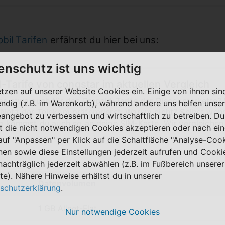
bil Tarifen
erfährst du hier bei uns:
enschutz ist uns wichtig
-Tarife von congstar im aktuellen Vergleich
etzen auf unserer Website Cookies ein. Einige von ihnen sin
das etwa auch für den Prepaid-Tarife der Discounterkette
ndig (z.B. im Warenkorb), während andere uns helfen unser
 Netz der Telekom präfererierst: Warum nicht? Selbst wen
eangebot zu verbessern und wirtschaftlich zu betreiben. Du
ng kommst du auch so an deine SIM-Karte. Wir vergleichen d
t die nicht notwendigen Cookies akzeptieren oder nach ei
 auf "Anpassen" per Klick auf die Schaltfläche "Analyse-Coo
nen sowie diese Einstellungen jederzeit aufrufen und Cooki
nachträglich jederzeit abwählen (z.B. im Fußbereich unserer
te). Nähere Hinweise erhältst du in unserer
Datenvolumen
schutzerklärung
.
1 GB Allnet-Flat
Nur notwendige Cookies