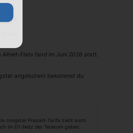
8,99 €
13,99 €
18,99 €
 Allnet-Flats fand im Juni 2026 statt.
ngstar angeboten) bekommst du
 congstar Prepaid-Tarife zieht auch
auch im D1-Netz der Telekom geben.