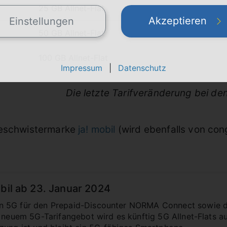
25 GB Allnet-Flat
Akzeptieren
Einstellungen
50 GB Allnet-Flat
100 GB Allnet-Flat
Impressum
|
Datenschutz
Die letzte Tarifveränderung bei den
Geschwistermarke
ja! mobil
(wird ebenfalls von co
obil ab 23. Januar 2024
 5G für den Prepaid-Discounter NORMA Connect sowie die
k neuem 5G-Tarifangebot wird es künftig 5G Allnet-Flats 