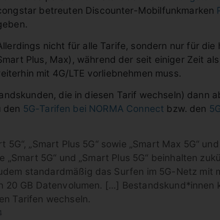
congstar betreuten Discounter-Mobilfunkmarken
geben.
Allerdings nicht für alle Tarife, sondern nur für di
Smart Plus, Max), während der seit einiger Zeit al
eiterhin mit 4G/LTE vorliebnehmen muss.
ndskunden, die in diesen Tarif wechseln) dann ab
zu den
5G-Tarifen bei NORMA Connect
bzw. den
5G
t 5G“, „Smart Plus 5G“ sowie „Smart Max 5G“ und s
fe „Smart 5G“ und „Smart Plus 5G“ beinhalten zuk
em standardmäßig das Surfen im 5G-Netz mit max
ch 20 GB Datenvolumen. [...] Bestandskund*innen k
en Tarifen wechseln.
4