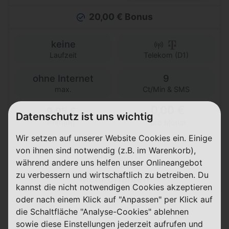
20,00 € Bonus
keine
Laufzeit
Telekom (D1)
ohne Internet
9
max.
Ct/Min & SMS
0,00 €
9,95 €
Datenschutz ist uns wichtig
einmalig
pro Monat
Wir setzen auf unserer Website Cookies ein. Einige
von ihnen sind notwendig (z.B. im Warenkorb),
Vorschau ⓘ
während andere uns helfen unser Onlineangebot
zu verbessern und wirtschaftlich zu betreiben. Du
Mehr erfahren
kannst die nicht notwendigen Cookies akzeptieren
oder nach einem Klick auf "Anpassen" per Klick auf
die Schaltfläche "Analyse-Cookies" ablehnen
sowie diese Einstellungen jederzeit aufrufen und