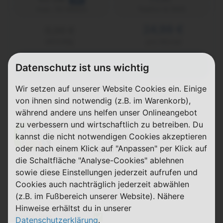
Telefon & SMS
max. 50 Mbit/s
24,99 €
0,00 €
einmalig
pro Monat
Abgelaufen
Datenschutz ist uns wichtig
Wir setzen auf unserer Website Cookies ein. Einige
von ihnen sind notwendig (z.B. im Warenkorb),
während andere uns helfen unser Onlineangebot
zu verbessern und wirtschaftlich zu betreiben. Du
Klarmobil
kannst die nicht notwendigen Cookies akzeptieren
Rufnummernmitnahme erklärt:
oder nach einem Klick auf "Anpassen" per Klick auf
SO nimmst du deine
die Schaltfläche "Analyse-Cookies" ablehnen
bestehende Handynummer
sowie diese Einstellungen jederzeit aufrufen und
einfach mit
Cookies auch nachträglich jederzeit abwählen
(z.B. im Fußbereich unserer Website). Nähere
Hinweise erhältst du in unserer
Allnet-Flat
✅
Datenschutzerklärung
.