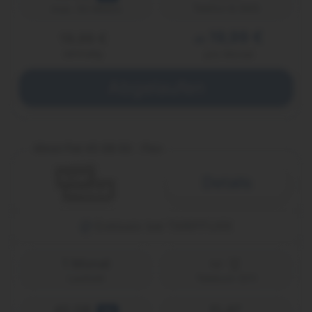
Telefon & SMS
max. 50 Mbit/s
19,99 €
19,99 €
ab
einmalig
pro Monat
Abgelaufen
Allnet Flat 45 GB 5G - Flex
Details
Exklusiv bei TARIFFUXX
1 Monat
Laufzeit
Telekom (D1)
45 GB
FLAT
5G