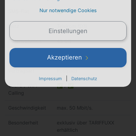
Nur notwendige Cookies
SMS-Flat
✅
Netz
Telekom (D1)
Einstellungen
Datenvolumen
45 GB
5G
✅
Akzeptieren
Vertragsart
Postpaid
|
Impressum
Datenschutz
VoLTE / WiFi-
✅ / ✅
Calling
Geschwindigkeit
max. 50 Mbit/s.
Besonderheit
exklusiv über TARIFFUXX
erhältlich