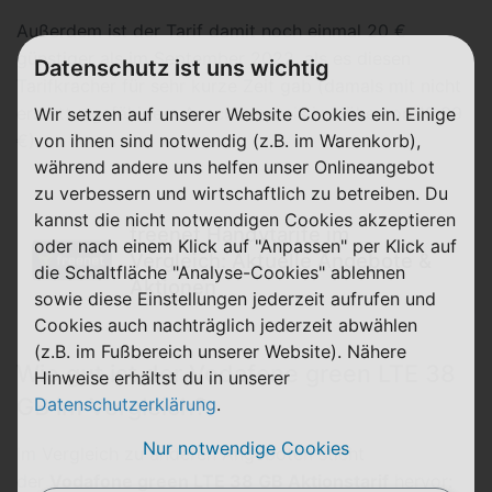
Außerdem ist der Tarif damit noch einmal 20 €
günstiger als im September 2022, als es diesen
Datenschutz ist uns wichtig
Tarifkracher für sehr kurze Zeit gab (damals mit nicht
erstattungsfähigem Anschlusspreis in Höhe von 19,99
Wir setzen auf unserer Website Cookies ein. Einige
€).
von ihnen sind notwendig (z.B. im Warenkorb),
während andere uns helfen unser Onlineangebot
zu verbessern und wirtschaftlich zu betreiben. Du
kannst die nicht notwendigen Cookies akzeptieren
freenet Handytarife im
oder nach einem Klick auf "Anpassen" per Klick auf
Vergleich: Aktuelle Angebote &
die Schaltfläche "Analyse-Cookies" ablehnen
Aktionen
sowie diese Einstellungen jederzeit aufrufen und
Cookies auch nachträglich jederzeit abwählen
(z.B. im Fußbereich unserer Website). Nähere
Wie gut ist der Vodafone green LTE 38
Hinweise erhältst du in unserer
GB im Vergleich?
Datenschutzerklärung
.
Nur notwendige Cookies
Im Vergleich zu anderen Angeboten sticht
der
Vodafone green LTE 38 GB Aktionstarif
hervor: