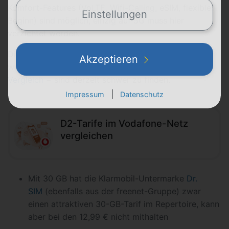
Komfort-Features (VoLTE, Wifi-Calling, eSIM, flexibler
Einstellungen
Beginn) sind möglich, einzig auf 5G muss hier
verzichtet werden.
Die Alternativen zum 38-GB-Tarif im
D2-Netz
− hier
Akzeptieren
werfen wir einen Blick in unseren
Allnet-Flat-
Vergleich
− sind derzeit schwer zu finden.
|
Impressum
Datenschutz
D2-Tarife im Vodafone-Netz
vergleichen
Mit 30 GB hat die Klarmobil-Untermarke
Dr.
SIM
(ebenfalls aus der freenet-Gruppe) zwar
einen attraktiven 30-GB-Tarif im Repertoire, kann
aber bei den 12,99 € nicht mithalten