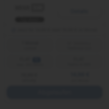
Details
Top-Aktion
Jetzt für 14,99 € statt 19,99 € im Monat
1 Monat
Laufzeit
Telefónica (o2)
FLAT
FLAT
5G
Telefon & SMS
max. 300 Mbit/s
14,99 €
19,99 €
einmalig
pro Monat
Abgelaufen