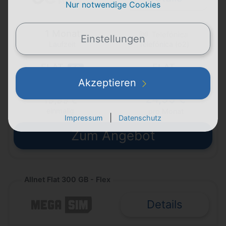
Nur notwendige Cookies
1 Monat
Einstellungen
Laufzeit
Telefónica (o2)
FLAT
FLAT
5G
Telefon & SMS
max. 100 Mbit/s
Akzeptieren
24,99 €
19,99 €
einmalig
pro Monat
|
Impressum
Datenschutz
Zum Angebot
Allnet Flat 300 GB - Flex
Details