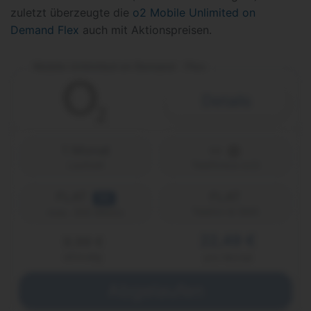
zuletzt überzeugte die
o2 Mobile Unlimited on
Demand Flex
auch mit Aktionspreisen.
Mobile Unlimited on Demand - Flex
Details
1 Monat
Laufzeit
Telefónica (o2)
FLAT
FLAT
5G
Telefon & SMS
max. 300 Mbit/s
22,49 €
9,99 €
einmalig
pro Monat
Abgelaufen