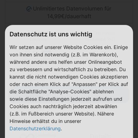
Unlimitiertes Datenvolumen für
14,99€/dauerhaft
1 Monat
Datenschutz ist uns wichtig
Laufzeit
Telefónica (o2)
Wir setzen auf unserer Website Cookies ein. Einige
FLAT
FLAT
5G
von ihnen sind notwendig (z.B. im Warenkorb),
Telefon & SMS
max. 50 Mbit/s
während andere uns helfen unser Onlineangebot
zu verbessern und wirtschaftlich zu betreiben. Du
14,99 €
19,99 €
kannst die nicht notwendigen Cookies akzeptieren
einmalig
pro Monat
oder nach einem Klick auf "Anpassen" per Klick auf
die Schaltfläche "Analyse-Cookies" ablehnen
Zum Angebot
sowie diese Einstellungen jederzeit aufrufen und
Cookies auch nachträglich jederzeit abwählen
(z.B. im Fußbereich unserer Website). Nähere
Hinweise erhältst du in unserer
o2 Mobile Unlimited M - Flex
Datenschutzerklärung
.
Details