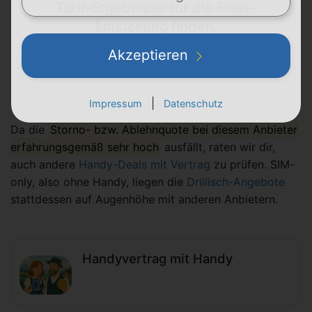
Tarif-Ergebnisse für die Filter-
Einstellung finden.
Akzeptieren
Filter zurücksetzen
|
Impressum
Datenschutz
Da die
Storno- bzw. Ablehnquote bei diesem Anbieter
erfahrungsgemäß sehr hoch
ausfällt, raten wir dir,
auch andere
Handy-Deals mit Vertrag
zu prüfen. SIM-
only, also ohne Handy, liegen die
Drillisch-Angebote
stattdessen auf Augenhöhe mit anderen Anbietern.
Handyvertrag mit Handy