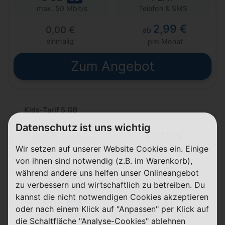
Telefon & SMS
max. 50 Mbit/s
2,99 €
0,00 €
ab
einmalig
pro Monat
Zum Angebot
Kids-Tarif 5 GB
Datenschutz ist uns wichtig
Details
Wir setzen auf unserer Website Cookies ein. Einige
von ihnen sind notwendig (z.B. im Warenkorb),
1 Monat
während andere uns helfen unser Onlineangebot
Laufzeit
1&1
zu verbessern und wirtschaftlich zu betreiben. Du
kannst die nicht notwendigen Cookies akzeptieren
5 GB
FLAT
5G
oder nach einem Klick auf "Anpassen" per Klick auf
Telefon & SMS
max. 50 Mbit/s
die Schaltfläche "Analyse-Cookies" ablehnen