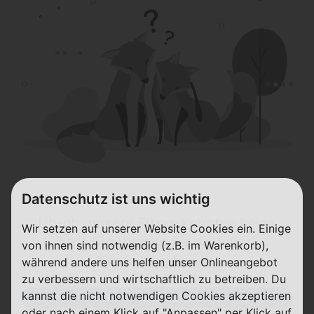
Datenschutz ist uns wichtig
Uh-oh, unsere Füxxe konnten keine
Wir setzen auf unserer Website Cookies ein. Einige
Tarif-Ergebnisse für die Filter-
von ihnen sind notwendig (z.B. im Warenkorb),
Einstellung finden.
während andere uns helfen unser Onlineangebot
zu verbessern und wirtschaftlich zu betreiben. Du
kannst die nicht notwendigen Cookies akzeptieren
Filter zurücksetzen
oder nach einem Klick auf "Anpassen" per Klick auf