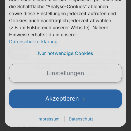
die Schaltfläche "Analyse-Cookies" ablehnen
Weitere Angebote sind diesmal übrigens parallel im
sowie diese Einstellungen jederzeit aufrufen und
BLACKSIM Black Deal
gestartet.
Cookies auch nachträglich jederzeit abwählen
(z.B. im Fußbereich unserer Website). Nähere
Hinweise erhältst du in unserer
Weiterlesen
Datenschutzerklärung
.
beendet
BLACKSIM Black Friday Deal: 35
Nur notwendige Cookies
GB Allnet-Flat [5G] für 7,99 € im
Monat − ist das jetzt wirklich
Einstellungen
schon alles von Drillisch?
Damit du in der
Black Week
nicht den Überblick
Akzeptieren
verlierst: Folgende Drillisch-Angebote hat die Woche
um den
Black Friday
herum zu bieten.
|
Impressum
Datenschutz
Weiterlesen